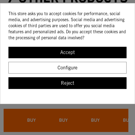
in the same
This store asks you to accept cookies for performance, social
media, and advertising purposes. Social media and advertising
category:
cookies of third parties are used to offer you social media
features and personalized ads. Do you accept these cookies and
the processing of personal data involved?
Accept
-15%
-15%
-15%
-15%
Configure
CADENA
CHAIN
CADENA
CHAIN
5/8X1/4'''
KTM XW-
Reject
MX
RIN
85.06
100.79
139.03
99.04
72.30
85.67
118.17
84.18
5/8X1/4'
ORANGE
520 118
ESLABONES
BUY
BUY
BUY
BUY