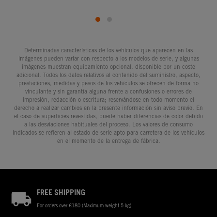
Determinadas características de los vehículos que aparecen en las
imágenes pueden variar con respecto a los modelos de serie, y algunas
imágenes muestran equipamiento opcional, disponible por un coste
adicional. Todos los datos relativos al contenido del suministro, aspecto,
prestaciones, medidas y pesos de los vehículos se ofrecen de forma no
vinculante y sin garantía alguna frente a confusiones o errores de
impresión, redacción o escritura; reservándose en todo momento el
derecho a realizar cambios en la presente información sin aviso previo. En
el caso de superficies revestidas, puede haber diferencias de color debido
a las desviaciones habituales del proceso. Los valores de consumo
indicados se refieren al estado de serie apto para carretera de los vehículos
en el momento de la entrega de fábrica.
FREE SHIPPING
For orders over €180 (Maximum weight 5 kg)