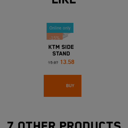
Online only
-15%
KTM SIDE
STAND
13.58
SPRING
15.97
LENGTH 116
MM
BUY
7 other products