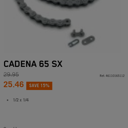
CADENA 65 SX
29.95
Ref:
46110165112
25.46
SAVE 15%
1/2 x 1/4