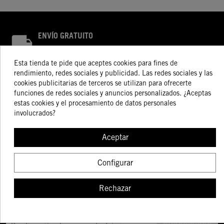
ENVÍO GRATUITO
En pedidos superiores a 100 € (Peso máx. 5 Kg)
Esta tienda te pide que aceptes cookies para fines de
POLÍTICA DE DEVOLUCIONES
rendimiento, redes sociales y publicidad. Las redes sociales y las
cookies publicitarias de terceros se utilizan para ofrecerte
funciones de redes sociales y anuncios personalizados. ¿Aceptas
ÚLTIMAS NOVEDADES
estas cookies y el procesamiento de datos personales
involucrados?
Consulta nuestra tienda para ver los últimos productos
ATENCIÓN PERSONALIZADA
Aceptar
Consulta a nuestros especialistas
Configurar
Rechazar
¡Infórmate de nuestras novedades!