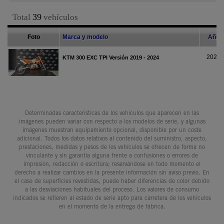
Determinadas características de los vehículos que aparecen en las
imágenes pueden variar con respecto a los modelos de serie, y algunas
imágenes muestran equipamiento opcional, disponible por un coste
adicional. Todos los datos relativos al contenido del suministro, aspecto,
prestaciones, medidas y pesos de los vehículos se ofrecen de forma no
vinculante y sin garantía alguna frente a confusiones o errores de
impresión, redacción o escritura; reservándose en todo momento el
derecho a realizar cambios en la presente información sin aviso previo. En
el caso de superficies revestidas, puede haber diferencias de color debido
a las desviaciones habituales del proceso. Los valores de consumo
indicados se refieren al estado de serie apto para carretera de los vehículos
en el momento de la entrega de fábrica.