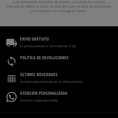
a las desviaciones habituales del proceso. Los valores de consumo
indicados se refieren al estado de serie apto para carretera de los vehículos
en el momento de la entrega de fábrica.
ENVÍO GRATUITO
En pedidos superiores a 100 € (Peso máx. 5 Kg)
POLÍTICA DE DEVOLUCIONES
ÚLTIMAS NOVEDADES
Consulta nuestra tienda para ver los últimos productos
ATENCIÓN PERSONALIZADA
Consulta a nuestros especialistas