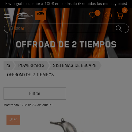
Envio gratis superior a 100€ en península (Excluidas las motos y bicis)
0
0

favorite
OFFROAD DE 2 TIEMPOS
POWERPARTS
SISTEMAS DE ESCAPE
OFFROAD DE 2 TIEMPOS
Filtrar
Mostrando 1-12 de 34 artículo(s)
-5%