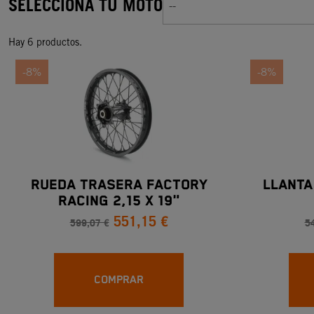
SELECCIONA TU MOTO
--
Hay 6 productos.
-8%
-8%
RUEDA TRASERA FACTORY
LLANTA
RACING 2,15 X 19"
551,15 €
599,07 €
5
COMPRAR