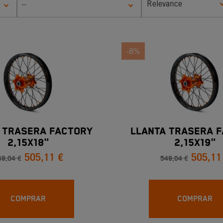
Relevance
--
-8%
 TRASERA FACTORY
LLANTA TRASERA 
2,15X18"
2,15X19"
505,11 €
505,11
49,04 €
549,04 €
COMPRAR
COMPRAR