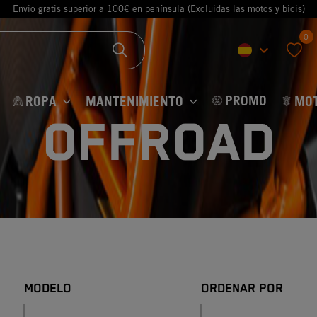
Envio gratis superior a 100€ en península (Excluidas las motos y bicis)
0
keyboard_arrow_down
favorite
PROMO
ROPA
MANTENIMIENTO
MO
OFFROAD
MODELO
ORDENAR POR