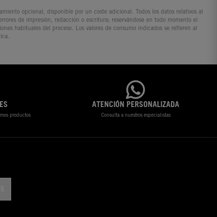
iento opcional, disponible por un coste adicional. Todos los datos relativos al
 errores de impresión, redacción o escritura; reservándose en todo momento el
ciones habituales del proceso. Los valores de consumo indicados se refieren al
ica.
ES
ATENCIÓN PERSONALIZADA
timos productos
Consulta a nuestros especialistas