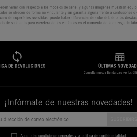
den variar con respecto a los modelos de serie, y algunas imágenes muestran equipam
culos se ofrecen de forma no vinculante y sin garantía alguna frente a confusiones o
 caso de superficies revestidas, puede haber diferencias de color debido a las desvia
ado de serie apto para carretera de los vehículos en el momento de la entrega de fábr
TICA DE DEVOLUCIONES
ÚLTIMAS NOVEDAD
Consulta nuestra tienda para ver los úl
¡Infórmate de nuestras novedades!
Acepto las condiciones generales y la política de confidencialidad