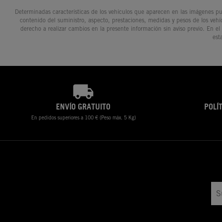
Determinadas características de los vehículos que aparecen en las imágenes pue
contenido del suministro, aspecto, prestaciones, medidas y pesos de los vehí
derecho a realizar cambios en la presente información sin aviso previo. En el
est
ENVÍO GRATUITO
POLÍ
En pedidos superiores a 100 € (Peso máx. 5 Kg)