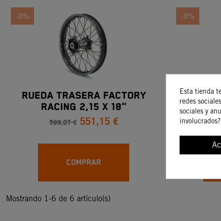
-8%
-8%
Esta tienda t
RUEDA TRASERA FACTORY
RUEDA 
redes sociales
RACING 2,15 X 18"
RA
sociales y an
551,15 €
599,07 €
4
involucrados?
Ac
COMPRAR
Mostrando 1-6 de 6 artículo(s)