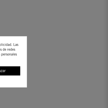
blicidad. Las
es de redes
s personales
zar