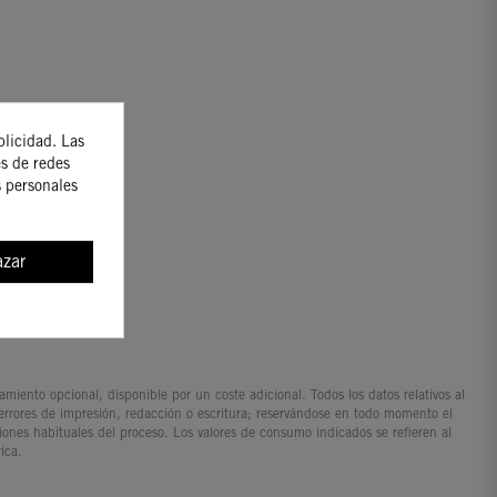
blicidad. Las
es de redes
s personales
zar
iento opcional, disponible por un coste adicional. Todos los datos relativos al
 errores de impresión, redacción o escritura; reservándose en todo momento el
ciones habituales del proceso. Los valores de consumo indicados se refieren al
ica.