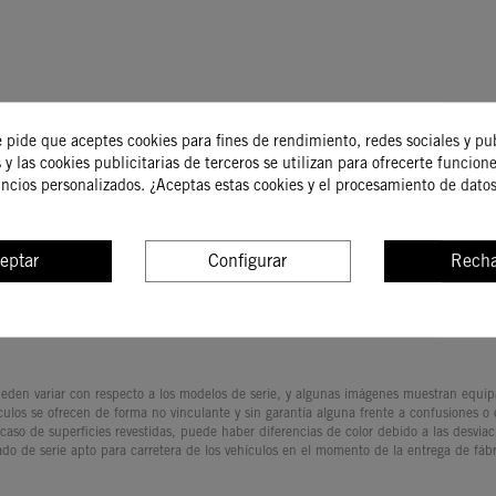
e pide que aceptes cookies para fines de rendimiento, redes sociales y pu
 y las cookies publicitarias de terceros se utilizan para ofrecerte funcion
uncios personalizados. ¿Aceptas estas cookies y el procesamiento de dato
eptar
Configurar
Recha
den variar con respecto a los modelos de serie, y algunas imágenes muestran equipam
culos se ofrecen de forma no vinculante y sin garantía alguna frente a confusiones o
 caso de superficies revestidas, puede haber diferencias de color debido a las desvia
ado de serie apto para carretera de los vehículos en el momento de la entrega de fábr