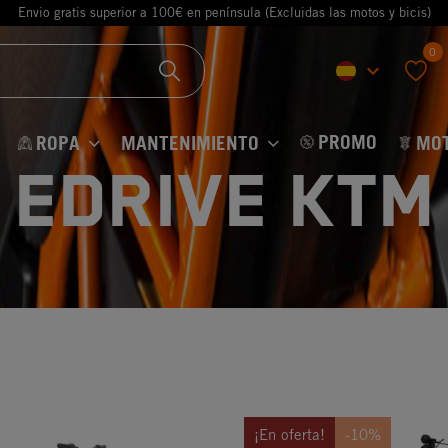
Envio gratis superior a 100€ en península (Excluidas las motos y bicis)
0
keyboard_arrow_down
favorite
PROMO
ROPA
MANTENIMIENTO
MO
EDRIVE KTM
¡En oferta!
-10%