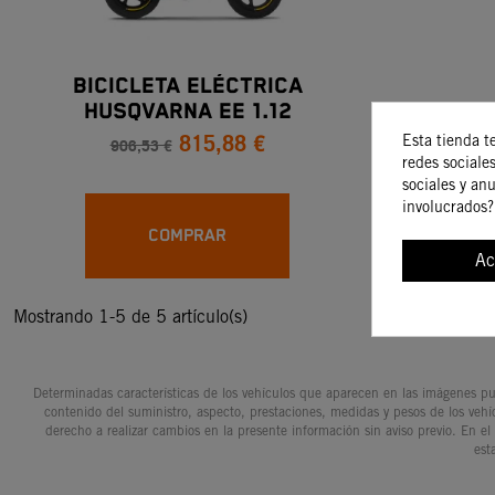
BICICLETA ELÉCTRICA
HUSQVARNA EE 1.12
815,88 €
Esta tienda t
906,53 €
redes sociales
sociales y an
involucrados?
COMPRAR
Ac
Mostrando 1-5 de 5 artículo(s)
Determinadas características de los vehículos que aparecen en las imágenes pue
contenido del suministro, aspecto, prestaciones, medidas y pesos de los vehí
derecho a realizar cambios en la presente información sin aviso previo. En el
est