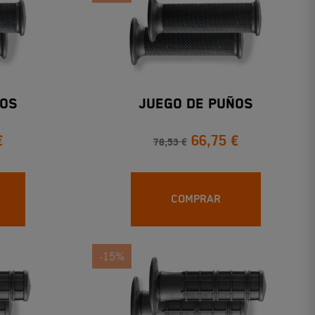
ños
Juego De Puños
€
66,75 €
78,53 €
COMPRAR
-15%