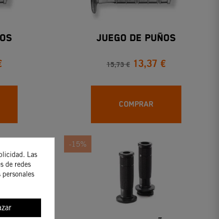
ños
Juego De Puños
€
13,37 €
15,73 €
COMPRAR
-15%
blicidad. Las
es de redes
s personales
zar