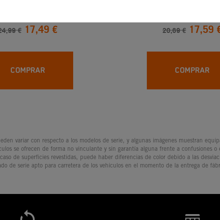
ego De Puños
JUEGOS DE PUÑO
17,49 €
17,59 
24,99 €
20,69 €
COMPRAR
COMPRAR
den variar con respecto a los modelos de serie, y algunas imágenes muestran equipam
culos se ofrecen de forma no vinculante y sin garantía alguna frente a confusiones o
 caso de superficies revestidas, puede haber diferencias de color debido a las desvia
ado de serie apto para carretera de los vehículos en el momento de la entrega de fábr