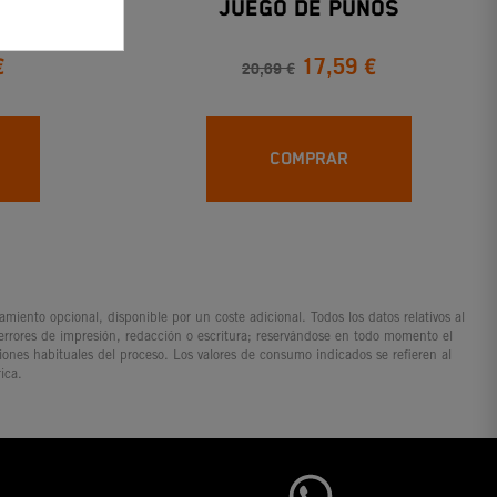
S KTM
Juego De Puños
€
17,59 €
20,69 €
COMPRAR
iento opcional, disponible por un coste adicional. Todos los datos relativos al
 errores de impresión, redacción o escritura; reservándose en todo momento el
ciones habituales del proceso. Los valores de consumo indicados se refieren al
ica.