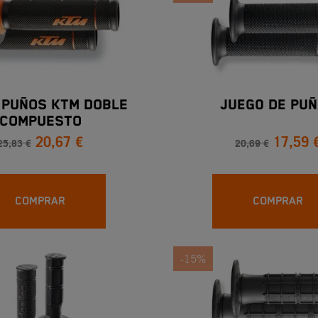
 PUÑOS KTM DOBLE
Juego De Pu
COMPUESTO
20,67 €
17,59 
25,83 €
20,69 €
COMPRAR
COMPRAR
-15%