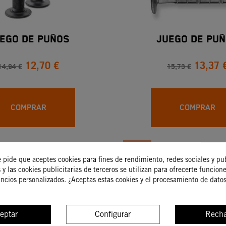
ego De Puños
Juego De Pu
12,70 €
13,37 
14,94 €
15,73 €
COMPRAR
COMPRAR
-15%
e pide que aceptes cookies para fines de rendimiento, redes sociales y pu
 y las cookies publicitarias de terceros se utilizan para ofrecerte funcion
uncios personalizados. ¿Aceptas estas cookies y el procesamiento de dato
eptar
Configurar
Recha