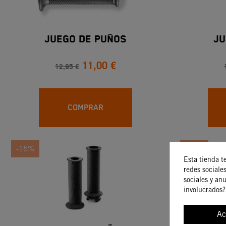
Juego De Puños
Ju
11,00 €
12,95 €
COMPRAR
-15%
-30%
Esta tienda t
redes sociales
sociales y an
involucrados?
Ac