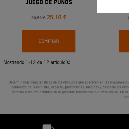
Juego De Puños
Ju
25,10 €
29,52 €
COMPRAR
Mostrando 1-12 de 12 artículo(s)
Determinadas características de los vehículos que aparecen en las imágenes pue
contenido del suministro, aspecto, prestaciones, medidas y pesos de los vehí
derecho a realizar cambios en la presente información sin aviso previo. En el
est