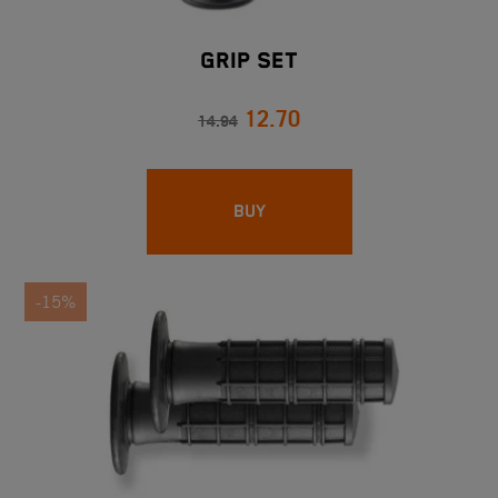
Grip Set
12.70
14.94
BUY
-15%