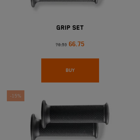
Grip Set
66.75
78.53
BUY
-15%