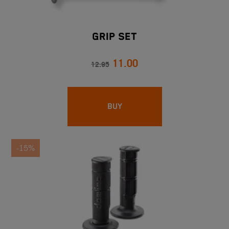
Grip Set
11.00
12.95
BUY
-15%