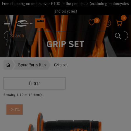
Free shipping on orders over €100 in the peninsula (excluding motorcycles
and bicycles)
0
0

favorite
Grip set
SpareParts Kits
Grip set
Filtrar
Showing 1-12 of 12 item(s)
-20%