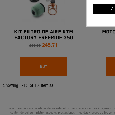
A
KIT FILTRO DE AIRE KTM
MOTO
FACTORY FREERIDE 350
245.71
289.07
BUY
Showing 1-12 of 17 item(s)
Determinadas características de los vehículos que aparecen en las imágenes pue
contenido del suministro, aspecto, prestaciones, medidas y pesos de los vehí