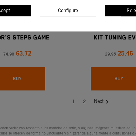
ccept
Configure
Reje
R'S STEPS GAME
KIT TUNING EV
63.72
25.46
74.96
29.95
BUY
BUY

Next
1
2
den variar con respecto a los modelos de serie, y algunas imágenes muestran equipam
culos se ofrecen de forma no vinculante y sin garantía alguna frente a confusiones o