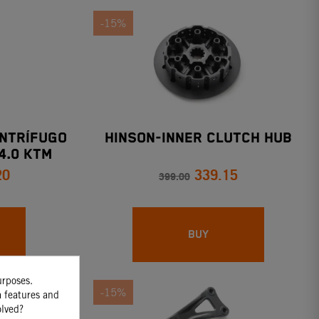
-15%
ENTRÍFUGO
HINSON-INNER CLUTCH HUB
4.0 KTM
20
339.15
399.00
BUY
urposes.
-15%
a features and
olved?