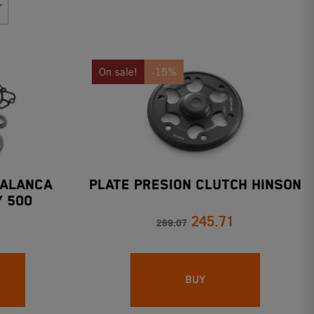
On sale!
-15%
PALANCA
Plate Presion Clutch HINSON
/ 500
245.71
289.07
BUY