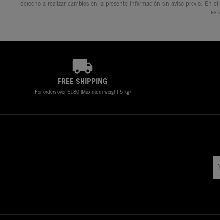
derecho a realizar cambios en la presente información sin aviso previo. En el
est
FREE SHIPPING
For orders over €180 (Maximum weight 5 kg)