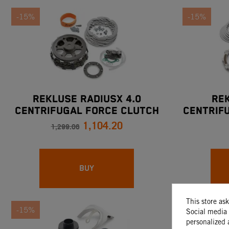
-15%
-15%
REKLUSE RADIUSX 4.0
Rek
CENTRIFUGAL FORCE CLUTCH
Centrif
1,104.20
KIT
250 /
1,299.06
BUY
This store as
-15%
-15%
Social media 
personalized 