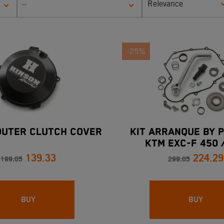
Relevance
--
-25%
OUTER CLUTCH COVER
KIT ARRANQUE BY 
KTM EXC-F 450 
139.33
224.29
199.05
299.05
BUY
BUY