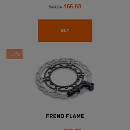
466.68
549.04
BUY
-15%
FRENO FLAME