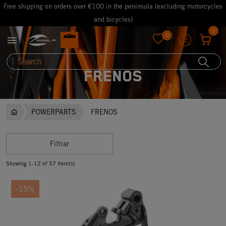
Free shipping on orders over €100 in the peninsula (excluding motorcycles
and bicycles)
0
0

favorite
FRENOS
POWERPARTS
FRENOS
Filtrar
Showing 1-12 of 57 item(s)
-15%