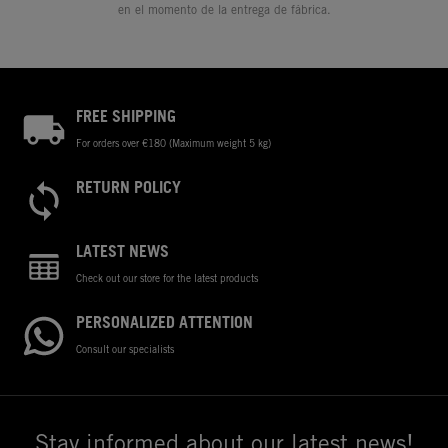
en el momento de la entrega de fábrica.
FREE SHIPPING
For orders over €180 (Maximum weight 5 kg)
RETURN POLICY
LATEST NEWS
Check out our store for the latest products
PERSONALIZED ATTENTION
Consult our specialists
Stay informed about our latest news!