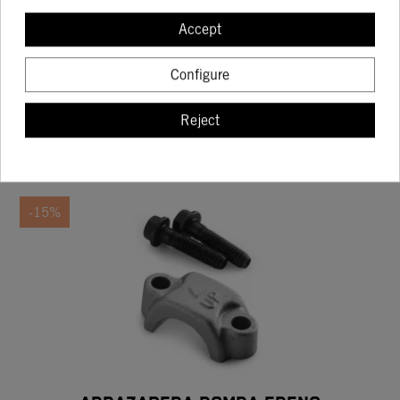
ANCLAJE DE PINZA DE FRENO WITH
Accept
PROTECTOR DE DISCO
152.22
179.08
Configure
Reject
BUY
-15%