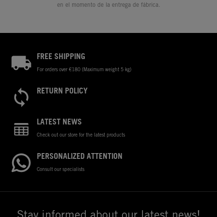
en el momento de la entrega de fábrica.
FREE SHIPPING
For orders over €180 (Maximum weight 5 kg)
RETURN POLICY
LATEST NEWS
Check out our store for the latest products
PERSONALIZED ATTENTION
Consult our specialists
Stay informed about our latest news!