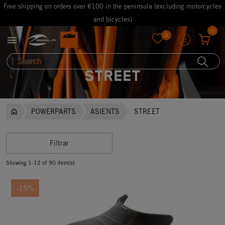
Free shipping on orders over €100 in the peninsula (excluding motorcycles
and bicycles)
0
0

favorite
STREET
POWERPARTS
ASIENTS
STREET
Filtrar
Showing 1-12 of 90 item(s)
-15%