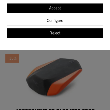
ALTO KTM ADVENTURE 790 / 890 +20mm
Accept
169.19
199.05
Configure
Reject
BUY
-15%