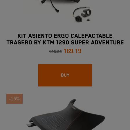
KIT ASIENTO ERGO CALEFACTABLE
TRASERO BY KTM 1290 SUPER ADVENTURE
169.19
S/R
199.05
BUY
-15%