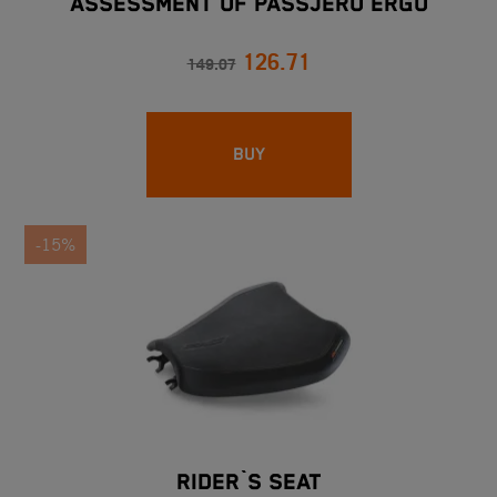
ASSESSMENT OF PASSJERO ERGO
126.71
149.07
BUY
-15%
RIDER`S SEAT