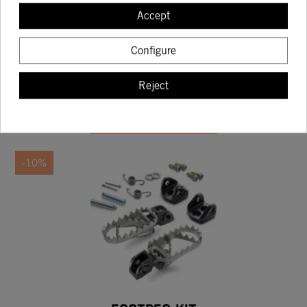
OF STRIBERS
Accept
71.93
79.92
Configure
Reject
BUY
-10%