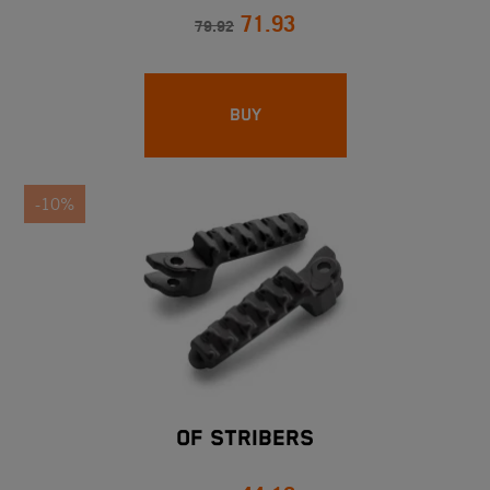
71.93
79.92
BUY
-10%
OF STRIBERS