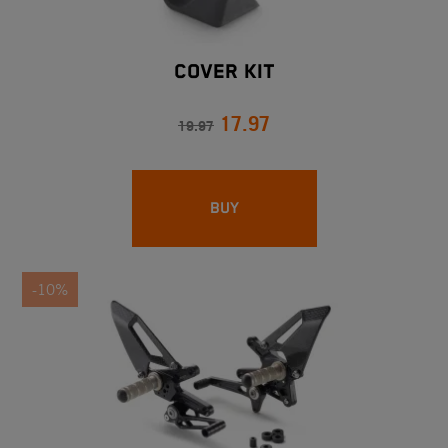
COVER KIT
17.97
19.97
BUY
-10%