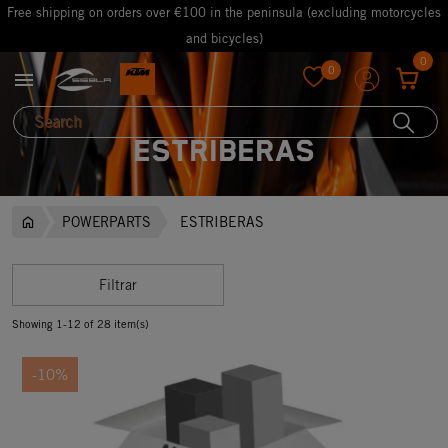
Free shipping on orders over €100 in the peninsula (excluding motorcycles
and bicycles)
0
0

favorite
ESTRIBERAS
POWERPARTS
ESTRIBERAS
Filtrar
Showing 1-12 of 28 item(s)
-10%