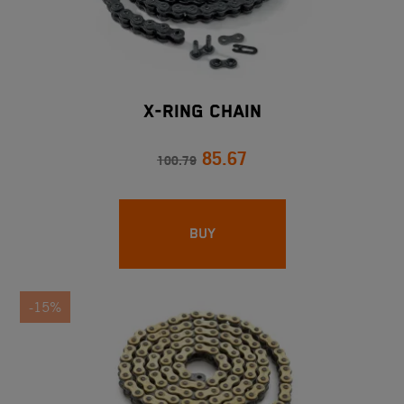
X-RING CHAIN
85.67
100.79
BUY
-15%