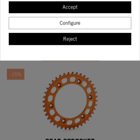
CADENA KTM XW-RIN 5/8X1/4' ORANGE 520
Accept
118 ESLABONES
118.17
139.03
Configure
Reject
BUY
-15%