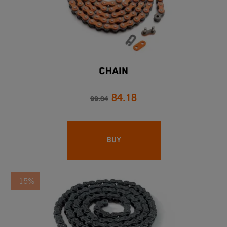
CHAIN
84.18
99.04
BUY
-15%