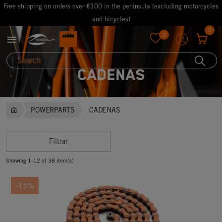
Free shipping on orders over €100 in the peninsula (excluding motorcycles
and bicycles)
0
0

favorite
CADENAS
POWERPARTS
CADENAS
Filtrar
Showing 1-12 of 38 item(s)
-15%