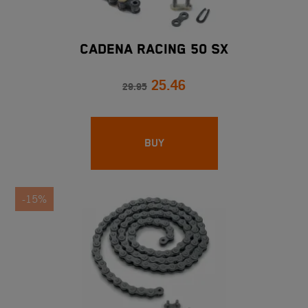
CADENA RACING 50 SX
25.46
29.95
BUY
-15%