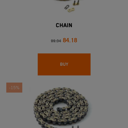
CHAIN
84.18
99.04
BUY
-15%