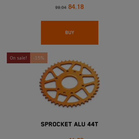
84.18
99.04
BUY
On sale!
-15%
SPROCKET ALU 44T