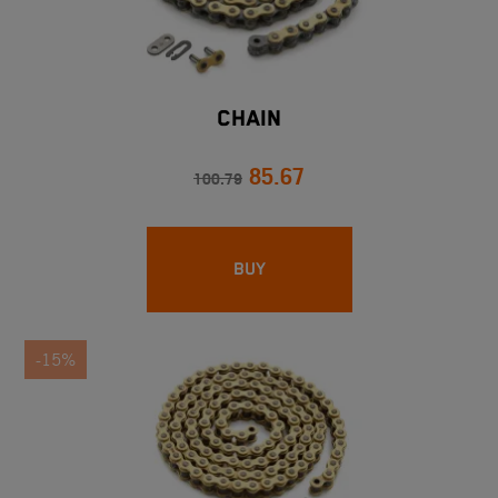
CHAIN
85.67
100.79
BUY
-15%