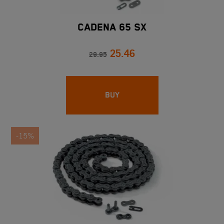
CADENA 65 SX
25.46
29.95
BUY
-15%