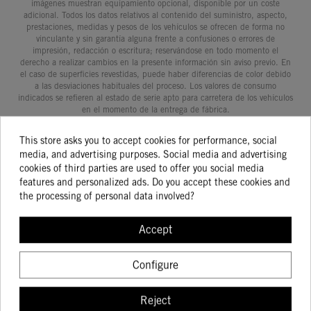
imágenes muestran equipamiento opcional, disponible por un coste
adicional. Todos los datos relativos al contenido del suministro, aspecto,
prestaciones, medidas y pesos de los vehículos se ofrecen de forma no
vinculante y sin garantía alguna frente a confusiones o errores de
impresión, redacción o escritura; reservándose en todo momento el
derecho a realizar cambios en la presente información sin aviso previo. En
el caso de superficies revestidas, puede haber diferencias de color debido
a las desviaciones habituales del proceso. Los valores de consumo
indicados se refieren al estado de serie apto para carretera de los vehículos
en el momento de la entrega de fábrica.
This store asks you to accept cookies for performance, social
media, and advertising purposes. Social media and advertising
cookies of third parties are used to offer you social media
FREE SHIPPING
features and personalized ads. Do you accept these cookies and
the processing of personal data involved?
For orders over €180 (Maximum weight 5 kg)
RETURN POLICY
Accept
Configure
LATEST NEWS
Check out our store for the latest products
Reject