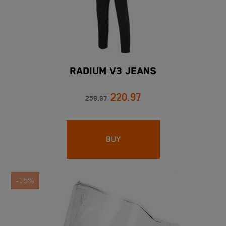
RADIUM V3 JEANS
220.97
259.97
BUY
-15%