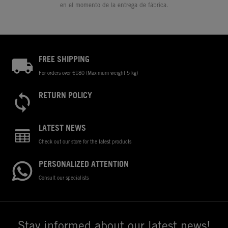
en el momento de la entrega de fábrica.
FREE SHIPPING
For orders over €180 (Maximum weight 5 kg)
RETURN POLICY
LATEST NEWS
Check out our store for the latest products
PERSONALIZED ATTENTION
Consult our specialists
Stay informed about our latest news!