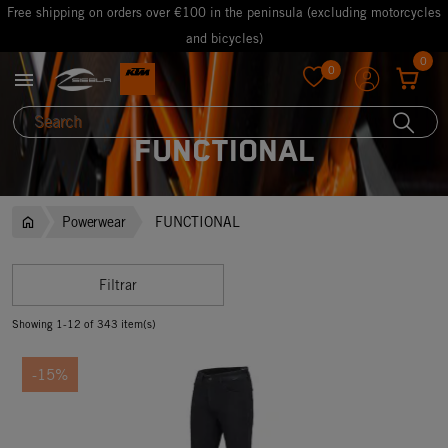
Free shipping on orders over €100 in the peninsula (excluding motorcycles
and bicycles)
0
0

favorite
FUNCTIONAL
Powerwear
FUNCTIONAL
Filtrar
Showing 1-12 of 343 item(s)
-15%