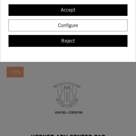
SOCKS LONG TOURING
Accept
16.97
19.97
Configure
Reject
BUY
-15%