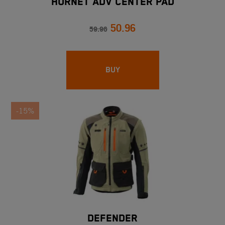
HORNET ADV CENTER PAD
50.96
59.96
BUY
-15%
DEFENDER