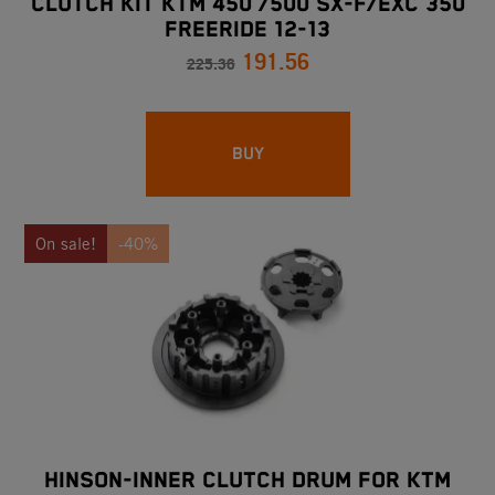
CLUTCH KIT KTM 450 /500 SX-F/EXC 350
FREERIDE 12-13
191.56
225.36
BUY
On sale!
-40%
HINSON-INNER CLUTCH DRUM FOR KTM