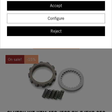
KTM CLUTCH KIT 85/105 SX 2003-2017
Accept
133.24
156.76
Configure
Reject
BUY
On sale!
-15%