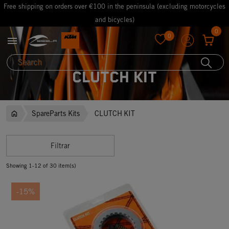
Free shipping on orders over €100 in the peninsula (excluding motorcycles
and bicycles)
0
0

favorite
CLUTCH KIT
SpareParts Kits
CLUTCH KIT
Filtrar
Showing 1-12 of 30 item(s)
-15%