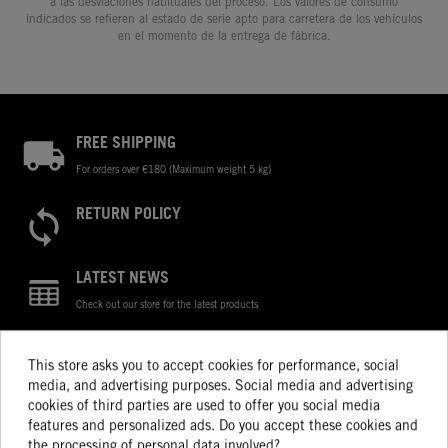
a las desviaciones habituales del proceso. Los valores de consumo
indicados se refieren al estado de serie apto para carretera de los vehículos
en el momento de la entrega de fábrica.
FREE SHIPPING
For orders over €180 (Maximum weight 5 kg)
RETURN POLICY
LATEST NEWS
Check out our store for the latest products
PERSONALIZED ATTENTION
This store asks you to accept cookies for performance, social
Consult our specialists
media, and advertising purposes. Social media and advertising
cookies of third parties are used to offer you social media
features and personalized ads. Do you accept these cookies and
the processing of personal data involved?