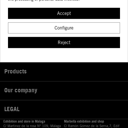
Stay informed about our latest news!
Accept
Configure
I accept the general conditions and the confidentiality policy
Reject
Products

Our company

LEGAL

Exhibition and store in Malaga
Marbella exhibition and shop
C/ Martinez de la rosa Nº 109, Málaga
C/ Ramón Gómez de la Serna,7, Edif