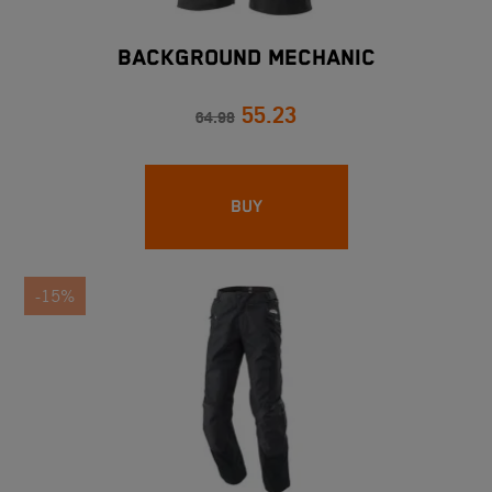
BACKGROUND MECHANIC
55.23
64.98
BUY
-15%