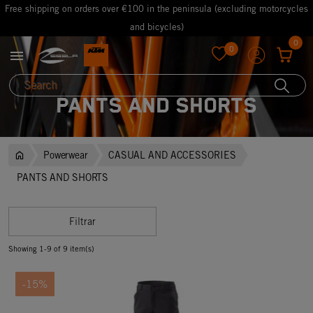
Free shipping on orders over €100 in the peninsula (excluding motorcycles
and bicycles)
0
0

favorite
PANTS AND SHORTS
Powerwear
CASUAL AND ACCESSORIES
PANTS AND SHORTS
Filtrar
Showing 1-9 of 9 item(s)
-15%