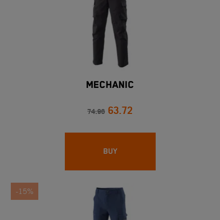
MECHANIC
63.72
74.96
BUY
-15%