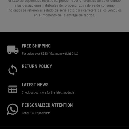
el caso de superficies revestidas, puede haber diferencias de color debido
a las desviaciones habituales del proceso. Los valores de consumo
indicados se refieren al estado de serie apto para carretera de los vehículos
en el momento de la entrega de fábrica.
FREE SHIPPING
For orders over €180 (Maximum weight 5 kg)
RETURN POLICY
LATEST NEWS
Check out our store for the latest products
PERSONALIZED ATTENTION
Consult our specialists