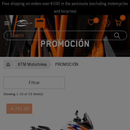
Free shipping on orders over €100 in the peninsula (excluding motorcycles
and bicycles)
0
0

favorite
PROMOCIÓN
KTM Motorbikes
PROMOCIÓN
Filtrar
Showing 1-10 of 10 item(s)
-4,751.00