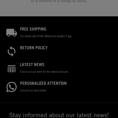
en el momento de la entrega de fábrica.
FREE SHIPPING
For orders over €180 (Maximum weight 5 kg)
RETURN POLICY
LATEST NEWS
Check out our store for the latest products
PERSONALIZED ATTENTION
Consult our specialists
Stay informed about our latest news!