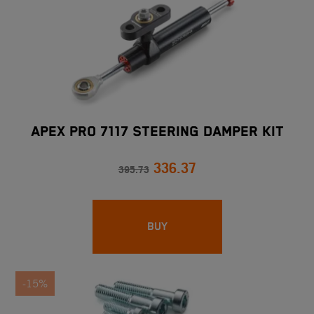
APEX PRO 7117 STEERING DAMPER KIT
336.37
395.73
BUY
-15%