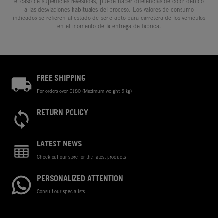
el caso de superficies revestidas, puede haber diferencias de color debido
a las desviaciones habituales del proceso. Los valores de consumo
indicados se refieren al estado de serie apto para carretera de los vehículos
en el momento de la entrega de fábrica.
FREE SHIPPING
For orders over €180 (Maximum weight 5 kg)
RETURN POLICY
LATEST NEWS
Check out our store for the latest products
PERSONALIZED ATTENTION
Consult our specialists