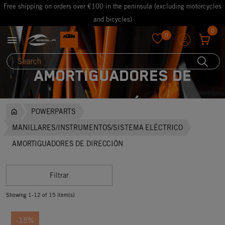
Free shipping on orders over €100 in the peninsula (excluding motorcycles
and bicycles)
0
0

favorite
AMORTIGUADORES DE
DIRECCIÓN
POWERPARTS
MANILLARES/INSTRUMENTOS/SISTEMA ELÉCTRICO
AMORTIGUADORES DE DIRECCIÓN
Filtrar
Showing 1-12 of 15 item(s)
-15%