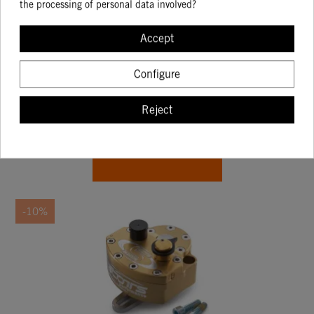
the processing of personal data involved?
Accept
APEX PRO 7117
Configure
339.15
399.00
Reject
BUY
-10%