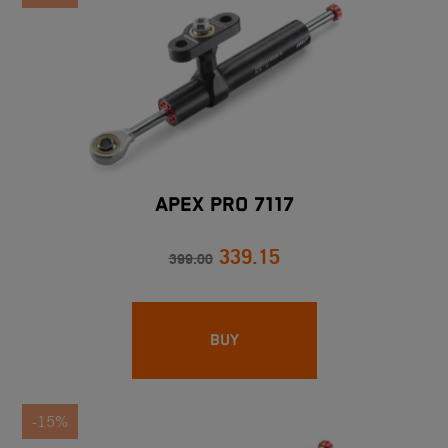
APEX PRO 7117
339.15
399.00
BUY
-15%