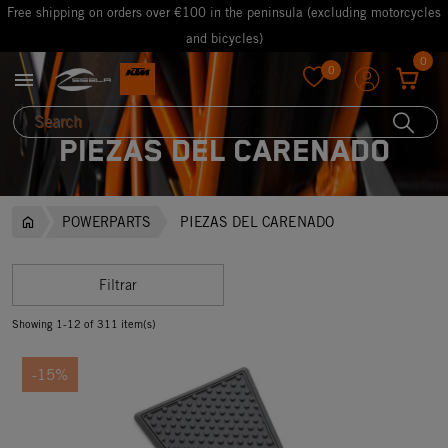
Free shipping on orders over €100 in the peninsula (excluding motorcycles
and bicycles)
0
0

favorite
PIEZAS DEL CARENADO
POWERPARTS
PIEZAS DEL CARENADO
Filtrar
Showing 1-12 of 311 item(s)
-15%