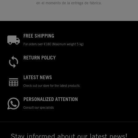
en el momento de la entrega de fábrica.
FREE SHIPPING
For orders over €180 (Maximum weight 5 kg)
RETURN POLICY
LATEST NEWS
Check out our store for the latest products
PERSONALIZED ATTENTION
Consult our specialists
Stay informed about our latest news!