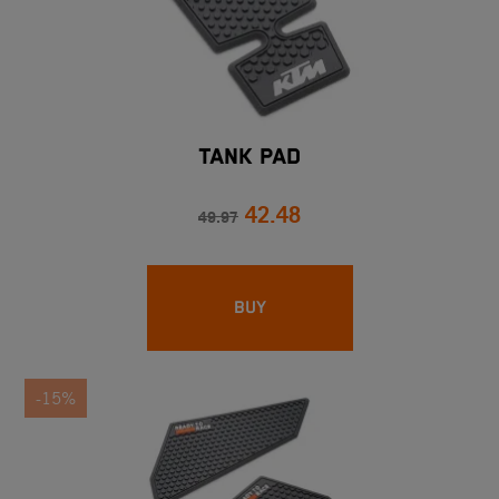
TANK PAD
42.48
49.97
BUY
-15%