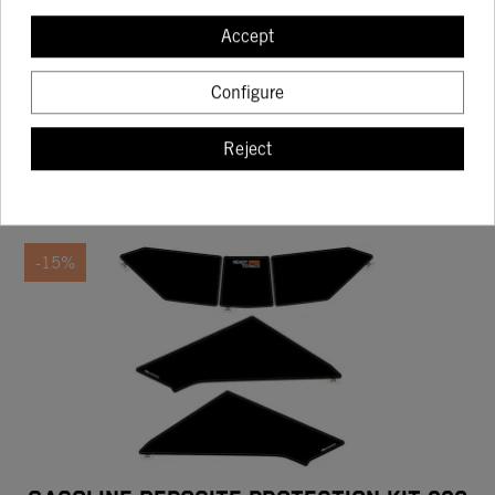
FACTORY GREAT KIT KTM FOR THE 990
Accept
DUKE
84.18
99.04
Configure
Reject
BUY
-15%