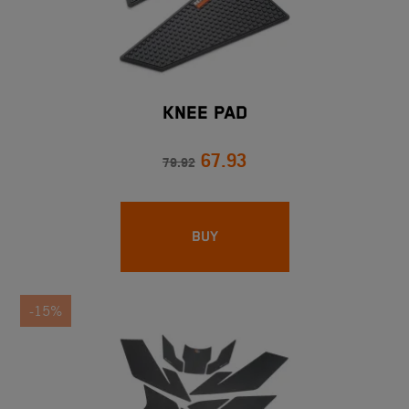
KNEE PAD
67.93
79.92
BUY
-15%