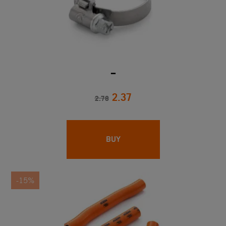
_
2.37
2.78
BUY
-15%