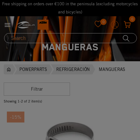
Free shipping on orders over €100 in the peninsula (excluding motorcycles
and bicycles)
0
0

favorite
MANGUERAS
POWERPARTS
REFRIGERACIÓN
MANGUERAS
Filtrar
Showing 1-2 of 2 item(s)
-15%