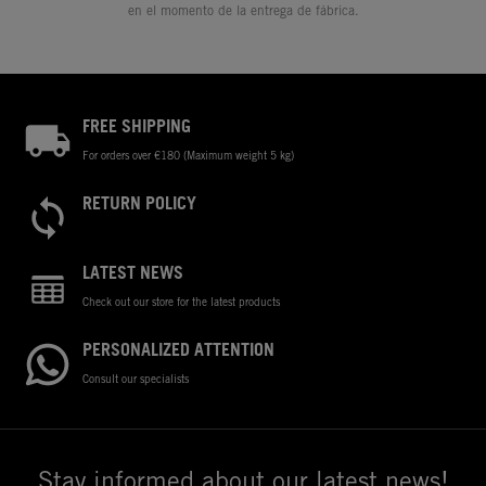
en el momento de la entrega de fábrica.
FREE SHIPPING
For orders over €180 (Maximum weight 5 kg)
RETURN POLICY
LATEST NEWS
Check out our store for the latest products
PERSONALIZED ATTENTION
Consult our specialists
Stay informed about our latest news!