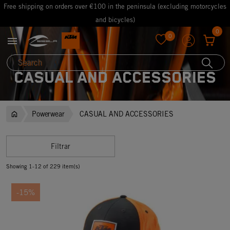
Free shipping on orders over €100 in the peninsula (excluding motorcycles
and bicycles)
0
0

favorite
CASUAL AND ACCESSORIES
Powerwear
CASUAL AND ACCESSORIES
Filtrar
Showing 1-12 of 229 item(s)
-15%