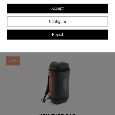
SUDADER KTM WITH RB CARBON CHAPTER
Accept
55.95
69.94
Configure
Reject
BUY
-15%