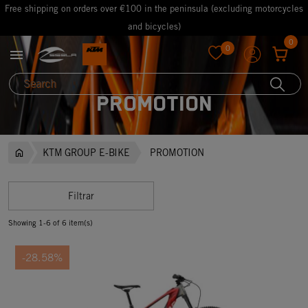
Free shipping on orders over €100 in the peninsula (excluding motorcycles
and bicycles)
0
0

favorite
PROMOTION
KTM GROUP E-BIKE
PROMOTION
Filtrar
Showing 1-6 of 6 item(s)
-28.58%