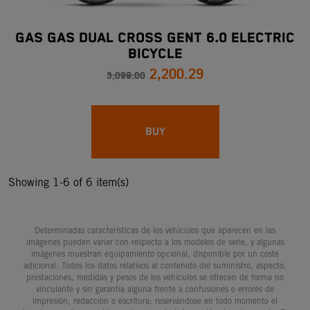
GAS GAS DUAL CROSS GENT 6.0 ELECTRIC
BICYCLE
2,200.29
3,099.00
BUY
Showing 1-6 of 6 item(s)
Determinadas características de los vehículos que aparecen en las
imágenes pueden variar con respecto a los modelos de serie, y algunas
imágenes muestran equipamiento opcional, disponible por un coste
adicional. Todos los datos relativos al contenido del suministro, aspecto,
prestaciones, medidas y pesos de los vehículos se ofrecen de forma no
vinculante y sin garantía alguna frente a confusiones o errores de
impresión, redacción o escritura; reservándose en todo momento el