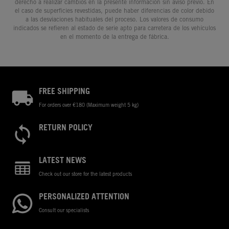
derecho a realizar cambios en la presente información sin aviso previo. En
el caso de superficies revestidas, puede haber diferencias de color debido
a las desviaciones habituales del proceso. Los valores de consumo
indicados se refieren al estado de serie apto para carretera de los vehículos
en el momento de la entrega de fábrica.
FREE SHIPPING
For orders over €180 (Maximum weight 5 kg)
RETURN POLICY
LATEST NEWS
Check out our store for the latest products
PERSONALIZED ATTENTION
Consult our specialists