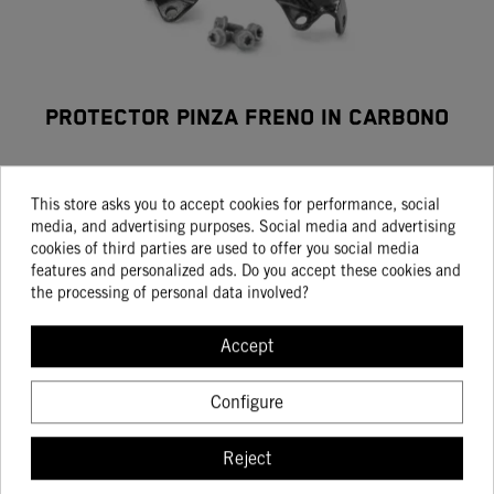
PROTECTOR PINZA FRENO IN CARBONO
84.18
99.04
This store asks you to accept cookies for performance, social
media, and advertising purposes. Social media and advertising
cookies of third parties are used to offer you social media
BUY
features and personalized ads. Do you accept these cookies and
the processing of personal data involved?
Accept
Showing 1-3 of 3 item(s)
Configure
Determinadas características de los vehículos que aparecen en las
imágenes pueden variar con respecto a los modelos de serie, y algunas
Reject
imágenes muestran equipamiento opcional, disponible por un coste
adicional. Todos los datos relativos al contenido del suministro, aspecto,