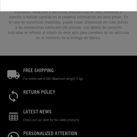
prestaciones, medidas y pesos de los vehículos se ofrecen de forma no
vinculante y sin garantía alguna frente a confusiones o errores de
impresión, redacción o escritura; reservándose en todo momento el
derecho a realizar cambios en la presente información sin aviso previo. En
el caso de superficies revestidas, puede haber diferencias de color debido
a las desviaciones habituales del proceso. Los valores de consumo
indicados se refieren al estado de serie apto para carretera de los vehículos
en el momento de la entrega de fábrica.
FREE SHIPPING
For orders over €180 (Maximum weight 5 kg)
RETURN POLICY
LATEST NEWS
Check out our store for the latest products
PERSONALIZED ATTENTION