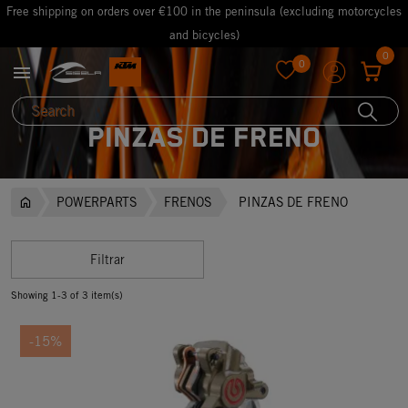
Free shipping on orders over €100 in the peninsula (excluding motorcycles
and bicycles)
0
0

favorite
PINZAS DE FRENO
POWERPARTS
FRENOS
PINZAS DE FRENO
Filtrar
Showing 1-3 of 3 item(s)
-15%