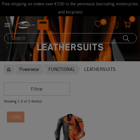
Free shipping on orders over €100 in the peninsula (excluding motorcycles
and bicycles)
0
0

favorite
LEATHERSUITS
Powerwear
FUNCTIONAL
LEATHERSUITS
Filtrar
Showing 1-2 of 2 item(s)
-15%