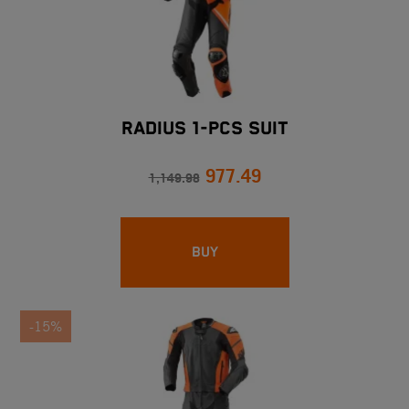
RADIUS 1-PCS SUIT
977.49
1,149.98
BUY
-15%