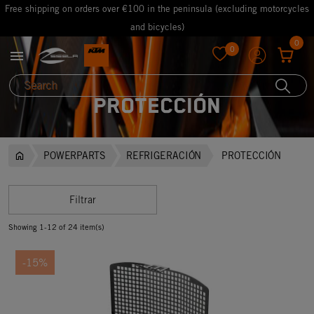
Free shipping on orders over €100 in the peninsula (excluding motorcycles
and bicycles)
0
0

favorite
PROTECCIÓN
POWERPARTS
REFRIGERACIÓN
PROTECCIÓN
Filtrar
Showing 1-12 of 24 item(s)
-15%