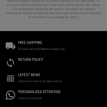
derecho a realizar cambios en la presente información sin aviso previo. En
el caso de superficies revestidas, puede haber diferencias de color debido
a las desviaciones habituales del proceso. Los valores de consumo
indicados se refieren al estado de serie apto para carretera de los vehículos
en el momento de la entrega de fábrica.
FREE SHIPPING
For orders over €180 (Maximum weight 5 kg)
RETURN POLICY
LATEST NEWS
Check out our store for the latest products
PERSONALIZED ATTENTION
Consult our specialists