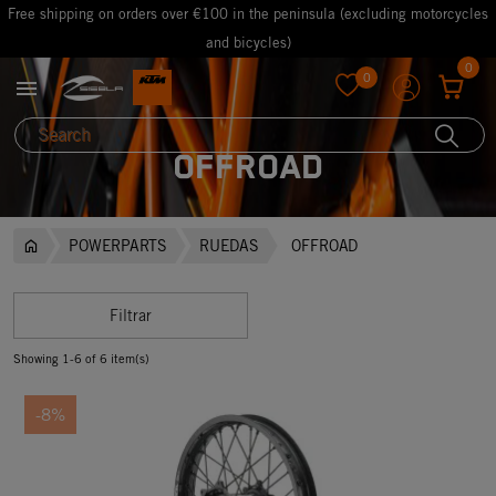
Free shipping on orders over €100 in the peninsula (excluding motorcycles
and bicycles)
0
0

favorite
OFFROAD
POWERPARTS
RUEDAS
OFFROAD
Filtrar
Showing 1-6 of 6 item(s)
-8%