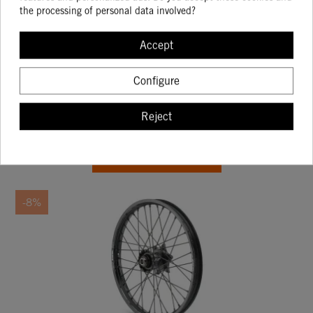
the processing of personal data involved?
Accept
RUEDA TRASERA FACTORY RACING 2,15 X
18
Configure
551.15
599.07
Reject
BUY
-8%