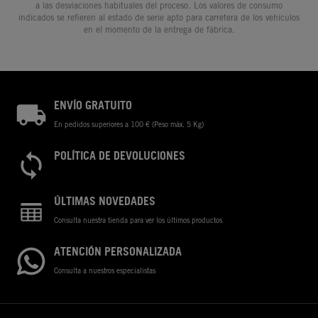
a las desviaciones habituales del proceso. Los valores de consumo
indicados se refieren al estado de serie apto para carretera de los vehículos
en el momento de la entrega de fábrica.
ENVÍO GRATUITO
En pedidos superiores a 100 € (Peso máx. 5 Kg)
POLÍTICA DE DEVOLUCIONES
ÚLTIMAS NOVEDADES
Consulta nuestra tienda para ver los últimos productos
ATENCIÓN PERSONALIZADA
Consulta a nuestros especialistas