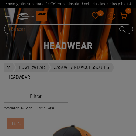
Envio gratis superior a 100€ en península (Excluidas las motos y bicis)
0
0

favorite
HEADWEAR
POWERWEAR
CASUAL AND ACCESSORIES
HEADWEAR
Filtrar
Mostrando 1-12 de 30 artículo(s)
-15%