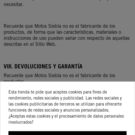
necesitar.
Recuerde que Motos Siebla no es el fabricante de los
productos, de forma que las características, materiales o
instrucciones de uso pueden variar con respecto de aquellas
descritas en el Sitio Web.
VIII. DEVOLUCIONES Y GARANTÍA
Recuerde que Motos Siebla no es el fabricante de los
productos.
Esta tienda te pide que aceptes cookies para fines de
rendimiento, redes sociales y publicidad. Las redes sociales y
Devoluciones
las cookies publicitarias de terceros se utilizan para ofrecerte
funciones de redes sociales y anuncios personalizados.
Motos Siebla, no se hace responsable de las devoluciones
¿Aceptas estas cookies y el procesamiento de datos personales
que el USUARIO quisiere realizar en virtud de error a la hora
involucrados?
de seleccionar el producto, fuera del plazo de desistimiento
mencionado en el párrafo “
III
. - Derecho de desistimiento”