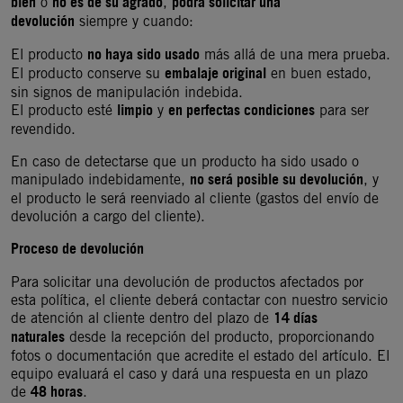
bien
no es de su agrado
podrá solicitar una
o
,
devolución
siempre y cuando:
no haya sido usado
El producto
más allá de una mera prueba.
embalaje original
El producto conserve su
en buen estado,
sin signos de manipulación indebida.
limpio
en perfectas condiciones
El producto esté
y
para ser
revendido.
En caso de detectarse que un producto ha sido usado o
no será posible su devolución
manipulado indebidamente,
, y
el producto le será reenviado al cliente (gastos del envío de
devolución a cargo del cliente).
Proceso de devolución
Para solicitar una devolución de productos afectados por
esta política, el cliente deberá contactar con nuestro servicio
14 días
de atención al cliente dentro del plazo de
naturales
desde la recepción del producto, proporcionando
fotos o documentación que acredite el estado del artículo. El
equipo evaluará el caso y dará una respuesta en un plazo
48 horas
de
.