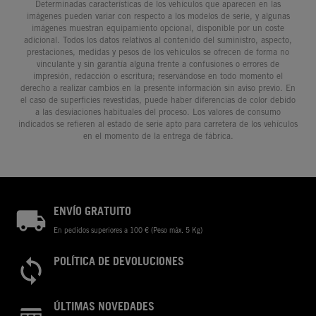
Determinadas características de los vehículos que aparecen en las
imágenes pueden variar con respecto a los modelos de serie, y algunas
imágenes muestran equipamiento opcional, disponible por un coste
adicional. Todos los datos relativos al contenido del suministro, aspecto,
prestaciones, medidas y pesos de los vehículos se ofrecen de forma no
vinculante y sin garantía alguna frente a confusiones o errores de
impresión, redacción o escritura; reservándose en todo momento el
derecho a realizar cambios en la presente información sin aviso previo. En
el caso de superficies revestidas, puede haber diferencias de color debido
a las desviaciones habituales del proceso. Los valores de consumo
indicados se refieren al estado de serie apto para carretera de los vehículos
en el momento de la entrega de fábrica.
ENVÍO GRATUITO
En pedidos superiores a 100 € (Peso máx. 5 Kg)
POLÍTICA DE DEVOLUCIONES
ÚLTIMAS NOVEDADES