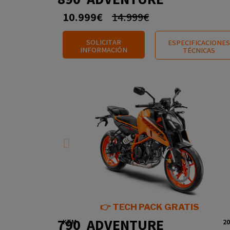
10.999€
14.999€
SOLICITAR
ESPECIFICACIONES
INFORMACIÓN
TÉCNICAS
👉 TECH PACK GRATIS
790 ADVENTURE
KTM
20