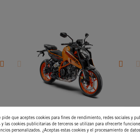
390 DUKE
1
25
KTM
2025
K
5.699€
6.399€
1
e pide que aceptes cookies para fines de rendimiento, redes sociales y pu
 y las cookies publicitarias de terceros se utilizan para ofrecerte funcion
uncios personalizados. ¿Aceptas estas cookies y el procesamiento de dato
SOLICITAR
ESPECIFICACIONES