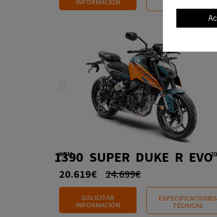
INFORMACIÓN
TÉCNICAS
Ac
1390 SUPER DUKE R EVO
KTM
20
20.619€
24.699€
SOLICITAR
ESPECIFICACIONES
INFORMACIÓN
TÉCNICAS