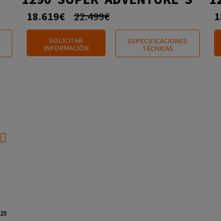
18.619€
22.499€
1
SOLICITAR
ESPECIFICACIONES
INFORMACIÓN
TÉCNICAS
👉 TECH PACK GRATIS
25