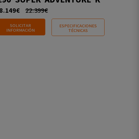
8.149€
22.399€
SOLICITAR
ESPECIFICACIONES
INFORMACIÓN
TÉCNICAS
👉 TECH PACK GRATIS
👉 TEC