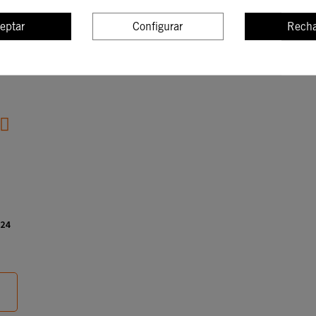
INFORMACIÓN
TÉCNICAS
eptar
Configurar
Recha
24