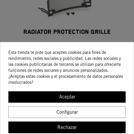
RADIATOR PROTECTION GRILLE
118,95 €
139,94 €
Esta tienda te pide que aceptes cookies para fines de
rendimiento, redes sociales y publicidad. Las redes sociales y
las cookies publicitarias de terceros se utilizan para ofrecerte
funciones de redes sociales y anuncios personalizados.
COMPRAR
¿Aceptas estas cookies y el procesamiento de datos personales
involucrados?
Mostrando 1-3 de 3 artículo(s)
Aceptar
Configurar
Determinadas características de los vehículos que aparecen en las
imágenes pueden variar con respecto a los modelos de serie, y algunas
imágenes muestran equipamiento opcional, disponible por un coste
Rechazar
adicional. Todos los datos relativos al contenido del suministro, aspecto,