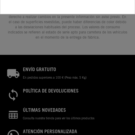
prestaciones, medidas y pesos de los vehículos se ofrecen de forma no
vinculante y sin garantía alguna frente a confusiones o errores de
impresión, redacción o escritura; reservándose en todo momento el
derecho a realizar cambios en la presente información sin aviso previo. En
el caso de superficies revestidas, puede haber diferencias de color debido
a las desviaciones habituales del proceso. Los valores de consumo
indicados se refieren al estado de serie apto para carretera de los vehículos
en el momento de la entrega de fábrica.
ENVÍO GRATUITO
En pedidos superiores a 100 € (Peso máx. 5 Kg)
POLÍTICA DE DEVOLUCIONES
ÚLTIMAS NOVEDADES
Consulta nuestra tienda para ver los últimos productos
ATENCIÓN PERSONALIZADA