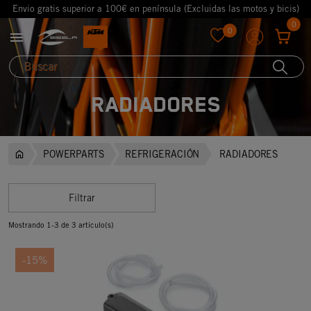
Envio gratis superior a 100€ en península (Excluidas las motos y bicis)
0
0

favorite
RADIADORES
POWERPARTS
REFRIGERACIÓN
RADIADORES
Filtrar
Mostrando 1-3 de 3 artículo(s)
-15%