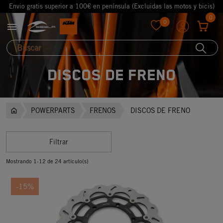
Envio gratis superior a 100€ en península (Excluidas las motos y bicis)
0
0

favorite
DISCOS DE FRENO
POWERPARTS
FRENOS
DISCOS DE FRENO
Filtrar
Mostrando 1-12 de 24 artículo(s)
-15%