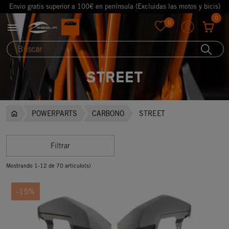
Envio gratis superior a 100€ en península (Excluidas las motos y bicis)
0
0

favorite
STREET
POWERPARTS
CARBONO
STREET
Filtrar
Mostrando 1-12 de 70 artículo(s)
-15%