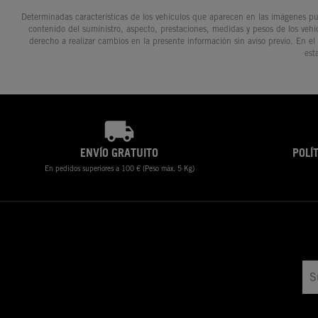
Determinadas características de los vehículos que aparecen en las imágenes pue
contenido del suministro, aspecto, prestaciones, medidas y pesos de los vehí
derecho a realizar cambios en la presente información sin aviso previo. En el
est
ENVÍO GRATUITO
POLÍ
En pedidos superiores a 100 € (Peso máx. 5 Kg)