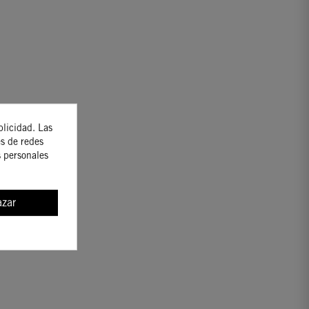
blicidad. Las
es de redes
s personales
zar