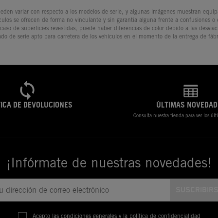
den variar con respecto a los modelos de serie, y algunas imágenes muestran equipam
culos se ofrecen de forma no vinculante y sin garantía alguna frente a confusiones o
 caso de superficies revestidas, puede haber diferencias de color debido a las desvia
ado de serie apto para carretera de los vehículos en el momento de la entrega de fábr
TICA DE DEVOLUCIONES
ÚLTIMAS NOVEDAD
Consulta nuestra tienda para ver los úl
¡Infórmate de nuestras novedades!
Acepto las condiciones generales y la política de confidencialidad