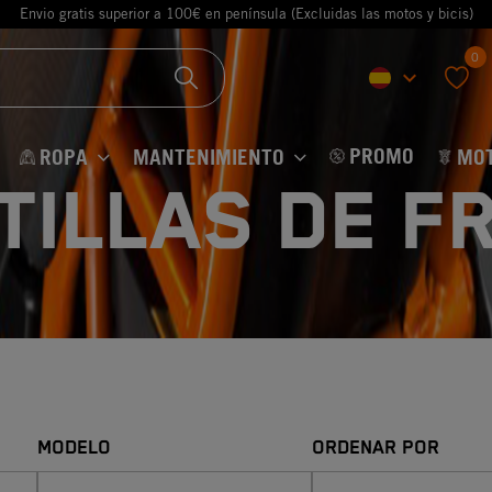
Envio gratis superior a 100€ en península (Excluidas las motos y bicis)
0
keyboard_arrow_down
favorite
PROMO
ROPA
MANTENIMIENTO
MO
TILLAS DE F
MODELO
ORDENAR POR