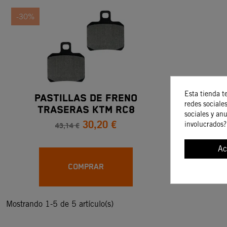
-30%
Esta tienda t
PASTILLAS DE FRENO
redes sociales
TRASERAS KTM RC8
sociales y an
30,20 €
43,14 €
involucrados?
Ac
COMPRAR
Mostrando 1-5 de 5 artículo(s)