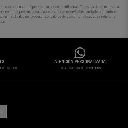
iento opcional, disponible por un coste adicional. Todos los datos relativos al
 errores de impresión, redacción o escritura; reservándose en todo momento el
ciones habituales del proceso. Los valores de consumo indicados se refieren al
ica.
ES
ATENCIÓN PERSONALIZADA
timos productos
Consulta a nuestros especialistas