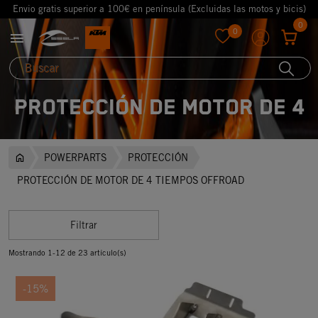
Envio gratis superior a 100€ en península (Excluidas las motos y bicis)
0
0

favorite
PROTECCIÓN DE MOTOR DE 4
TIEMPOS OFFROAD
POWERPARTS
PROTECCIÓN
PROTECCIÓN DE MOTOR DE 4 TIEMPOS OFFROAD
Filtrar
Mostrando 1-12 de 23 artículo(s)
-15%