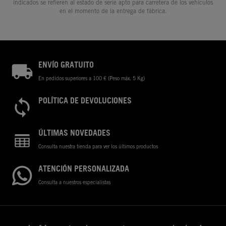
indicados se refieren al estado de serie apto para carretera de los vehículos
en el momento de la entrega de fábrica.
ENVÍO GRATUITO
En pedidos superiores a 100 € (Peso máx. 5 Kg)
POLÍTICA DE DEVOLUCIONES
ÚLTIMAS NOVEDADES
Consulta nuestra tienda para ver los últimos productos
ATENCIÓN PERSONALIZADA
Consulta a nuestros especialistas