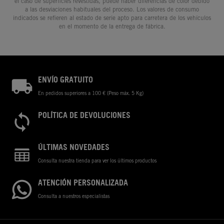
el caso de superficies revestidas, puede haber diferencias de color debido
a las desviaciones habituales del proceso. Los valores de consumo
indicados se refieren al estado de serie apto para carretera de los vehículos
en el momento de la entrega de fábrica.
ENVÍO GRATUITO
En pedidos superiores a 100 € (Peso máx. 5 Kg)
POLÍTICA DE DEVOLUCIONES
ÚLTIMAS NOVEDADES
Consulta nuestra tienda para ver los últimos productos
ATENCIÓN PERSONALIZADA
Consulta a nuestros especialistas