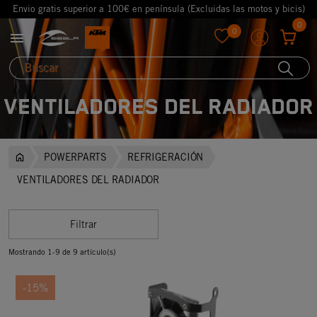
Envio gratis superior a 100€ en península (Excluidas las motos y bicis)
0
0

favorite
VENTILADORES DEL RADIADOR
POWERPARTS
REFRIGERACIÓN
VENTILADORES DEL RADIADOR
Filtrar
Mostrando 1-9 de 9 artículo(s)
-15%