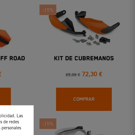
-15%
FF ROAD
KIT DE CUBREMANOS
€
72,30 €
85,06 €
COMPRAR
blicidad. Las
es de redes
-15%
s personales