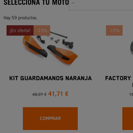
SELECCIONA TU MOTO
--
Hay 59 productos.
¡En oferta!
-15%
-15%
KIT GUARDAMANOS NARANJA
FACTORY 
41,71 €
49,07 €
1
COMPRAR