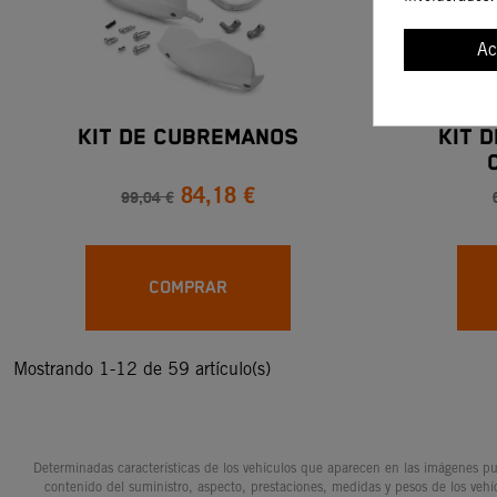
Ac
KIT DE CUBREMANOS
KIT 
84,18 €
99,04 €
COMPRAR
Mostrando 1-12 de 59 artículo(s)
Determinadas características de los vehículos que aparecen en las imágenes pue
contenido del suministro, aspecto, prestaciones, medidas y pesos de los vehí