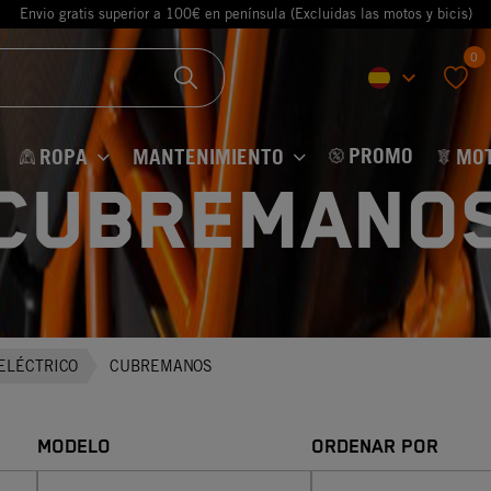
Envio gratis superior a 100€ en península (Excluidas las motos y bicis)
0
keyboard_arrow_down
favorite
PROMO
ROPA
MANTENIMIENTO
MO
CUBREMANO
ELÉCTRICO
CUBREMANOS
MODELO
ORDENAR POR