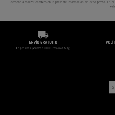
derecho a realizar cambios en la presente información sin aviso previo. En el
est
ENVÍO GRATUITO
POLÍ
En pedidos superiores a 100 € (Peso máx. 5 Kg)