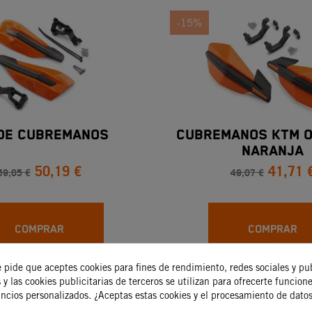
-15%
 DE CUBREMANOS
CUBREMANOS KTM O
NARANJA
50,19 €
41,71 
59,05 €
49,07 €
COMPRAR
COMPRAR
e pide que aceptes cookies para fines de rendimiento, redes sociales y pu
 y las cookies publicitarias de terceros se utilizan para ofrecerte funcion
-15%
uncios personalizados. ¿Aceptas estas cookies y el procesamiento de dato