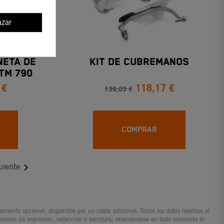
zar
NETA DE
KIT DE CUBREMANOS
TM 790
 €
118,17 €
90 DUKE
139,03 €
COMPRAR

uiente
iento opcional, disponible por un coste adicional. Todos los datos relativos al
 errores de impresión, redacción o escritura; reservándose en todo momento el