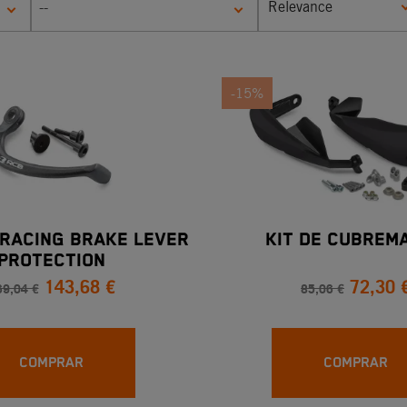
Relevance
--
-15%
RACING BRAKE LEVER
KIT DE CUBREM
PROTECTION
143,68 €
72,30 
69,04 €
85,06 €
COMPRAR
COMPRAR