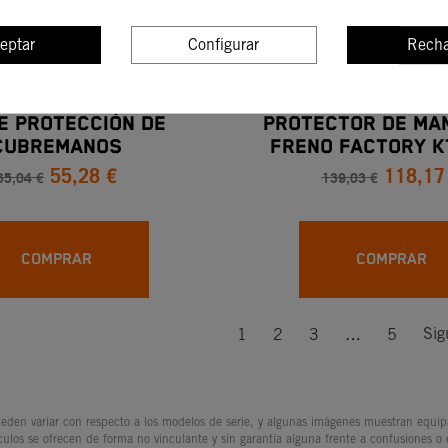
eptar
Configurar
Recha
DE PROTECCIÓN DE
PROTECTOR DE MA
CUBREMANOS
FRENO FACTORY K
55,28 €
118,17
DUKE,890 DUKE,9
65,04 €
139,03 €
COMPRAR
COMPRAR
Sig
1
2
3
…
5
den variar con respecto a los modelos de serie, y algunas imágenes muestran equipam
culos se ofrecen de forma no vinculante y sin garantía alguna frente a confusiones o