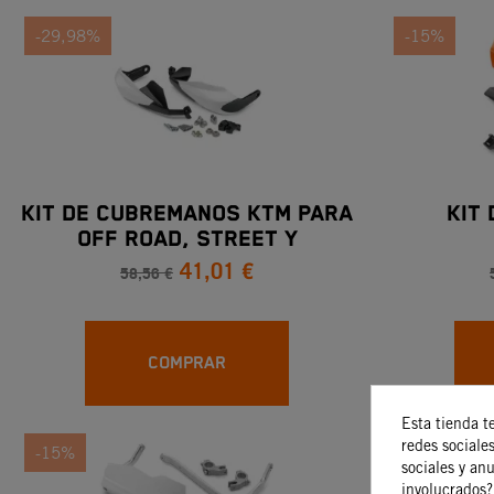
-29,98%
-15%
KIT DE CUBREMANOS KTM PARA
KIT
OFF ROAD, STREET Y
41,01 €
MOTOCROSS
58,56 €
COMPRAR
Esta tienda t
redes sociales
-15%
-15%
sociales y an
involucrados?