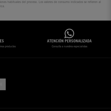
ciones habituales del proceso. Los valores de consumo indicados se refieren al
ica.
ES
ATENCIÓN PERSONALIZADA
timos productos
Consulta a nuestros especialistas