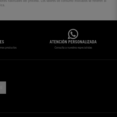
ciones habituales del proceso. Los valores de consumo indicados se refieren al
ica.
ES
ATENCIÓN PERSONALIZADA
timos productos
Consulta a nuestros especialistas