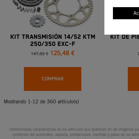
Ac
KIT TRANSMISIÓN 14/52 KTM
KIT DE P
250/350 EXC-F
125,48 €
147,62 €
COMPRAR
Mostrando 1-12 de 360 artículo(s)
Determinadas características de los vehículos que aparecen en las imágenes pue
contenido del suministro, aspecto, prestaciones, medidas y pesos de los vehí