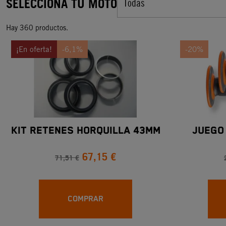
SELECCIONA TU MOTO
Todas
Hay 360 productos.
¡En oferta!
-6,1%
-20%
KIT RETENES HORQUILLA 43mm
JUEGO
67,15 €
71,51 €
COMPRAR