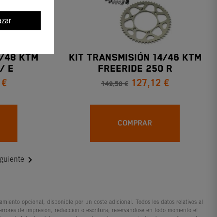
zar
1/48 KTM
KIT TRANSMISIÓN 14/46 KTM
/ E
Freeride 250 R
 €
127,12 €
149,56 €
COMPRAR

guiente
iento opcional, disponible por un coste adicional. Todos los datos relativos al
 errores de impresión, redacción o escritura; reservándose en todo momento el