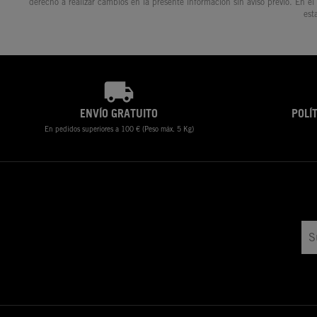
derecho a realizar cambios en la presente información sin aviso previo. En el
est
ENVÍO GRATUITO
POLÍ
En pedidos superiores a 100 € (Peso máx. 5 Kg)