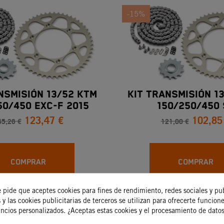
-15%
NSMISIÓN 13/52 KTM
KIT TRANSMISIÓN 1
50/450 EXC-F 2015
150/250/450 
123,47 €
102,85
45,26 €
121,00 €
COMPRAR
COMPRAR
e pide que aceptes cookies para fines de rendimiento, redes sociales y pu
 y las cookies publicitarias de terceros se utilizan para ofrecerte funcion
-15%
uncios personalizados. ¿Aceptas estas cookies y el procesamiento de dato