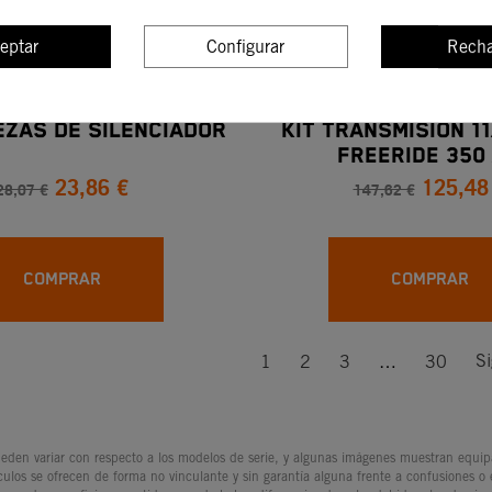
eptar
Configurar
Recha
IEZAS DE SILENCIADOR
KIT TRANSMISIÓN 1
Freeride 350 
23,86 €
125,48
28,07 €
147,62 €
COMPRAR
COMPRAR
Si
1
2
3
…
30
den variar con respecto a los modelos de serie, y algunas imágenes muestran equipam
culos se ofrecen de forma no vinculante y sin garantía alguna frente a confusiones o