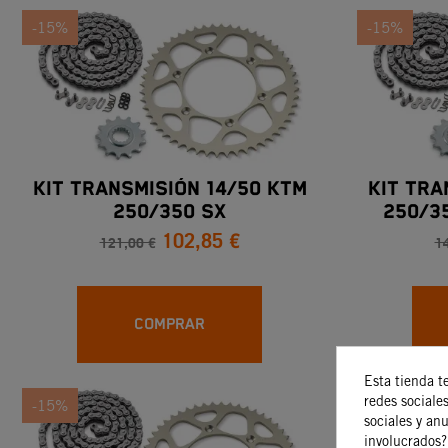
-15%
-15%
KIT TRANSMISIÓN 14/50 KTM
KIT TRA
250/350 SX
250/3
102,85 €
121,00 €
1
COMPRAR
Esta tienda t
redes sociales
-15%
-15%
sociales y an
involucrados?