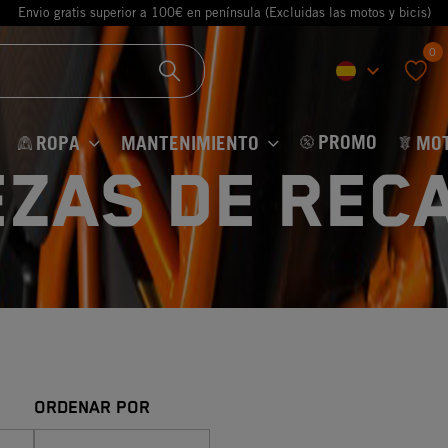
Envio gratis superior a 100€ en península (Excluidas las motos y bicis)
0
keyboard_arrow_down
favorite
PROMO
ROPA
MANTENIMIENTO
MO
iezas de Rec
ORDENAR POR