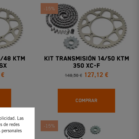
-15%
3/48 KTM
KIT TRANSMISIÓN 14/50 KTM
SX
350 XC-F
 €
127,12 €
149,56 €
COMPRAR
blicidad. Las
es de redes
-15%
s personales