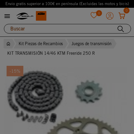
Envio gratis superior a 100€ en península (Excluidas las motos y bicis)
0
0

favorite
Kit Piezas de Recambios
Juegos de transmisión
KIT TRANSMISIÓN 14/46 KTM Freeride 250 R
-15%