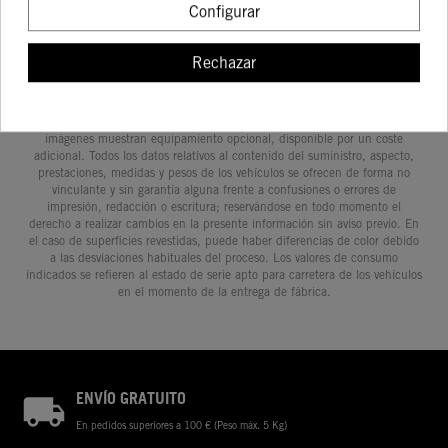
Configurar
Rechazar
Determinadas características de los vehículos que aparecen en las
imágenes pueden variar con respecto a los modelos de serie, y algunas
imágenes muestran equipamiento opcional, disponible por un coste
adicional. Todos los datos relativos al contenido del suministro, aspecto,
prestaciones, medidas y pesos de los vehículos se ofrecen de forma no
vinculante y sin garantía alguna frente a confusiones o errores de
impresión, redacción o escritura; reservándose en todo momento el
derecho a realizar cambios en la presente información sin aviso previo. En
el caso de superficies revestidas, puede haber diferencias de color debido
a las desviaciones habituales del proceso. Los valores de consumo
indicados se refieren al estado de serie apto para carretera de los vehículos
en el momento de la entrega de fábrica.
ENVÍO GRATUITO
En pedidos superiores a 100 € (Peso máx. 5 Kg)