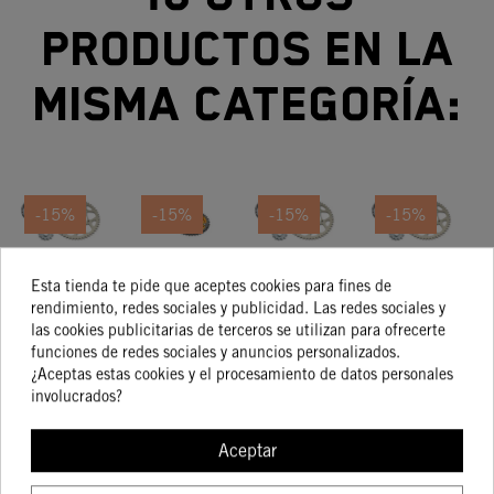
productos en la
misma categoría:
-15%
-15%
-15%
-15%
KIT
KIT TRANSMISIÓN
KIT
KIT
Esta tienda te pide que aceptes cookies para fines de
TRANSMISIÓN
13/50 KTM
TRANSMISIÓN
TRANSMISIÓN
TR
rendimiento, redes sociales y publicidad. Las redes sociales y
16/40 KTM
200/250/300/500
14/52 KTM
13/48 KTM
1
168,01 €
161,90 €
147,62 €
144,29 €
las cookies publicitarias de terceros se utilizan para ofrecerte
142,81 €
137,61 €
125,48 €
122,65 €
690 Duke / R
XC-W
250/350
450 XC-F
85
funciones de redes sociales y anuncios personalizados.
EXC-F
2
¿Aceptas estas cookies y el procesamiento de datos personales
involucrados?
COMPRAR
COMPRAR
COMPRAR
COMPRA
Aceptar