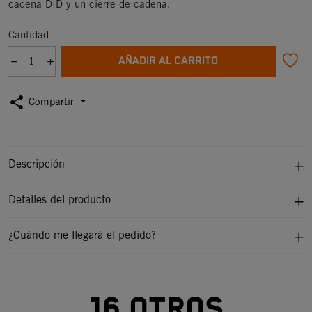
cadena DID y un cierre de cadena.
Cantidad
AÑADIR AL CARRITO
share
Compartir
Descripción
Detalles del producto
¿Cuándo me llegará el pedido?
16 otros