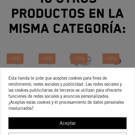
productos en la
misma categoría:
-15%
-15%
-15%
-15%
KIT
KIT
KIT TRANSMISIÓN
KIT
Esta tienda te pide que aceptes cookies para fines de
TRANSMISIÓN
TRANSMISIÓN
13/50 KTM
TRANSMISIÓN
TR
rendimiento, redes sociales y publicidad. Las redes sociales y
13/49 KTM
13/46 KTM
125/250/300/500
16/42 KTM
1
121,00 €
103,58 €
149,56 €
157,91 €
las cookies publicitarias de terceros se utilizan para ofrecerte
102,85 €
88,04 €
127,12 €
134,22 €
450 SX-F
85 SX 17/14
XC
250/300/500
5
funciones de redes sociales y anuncios personalizados.
2020
2018-2020
EXC 16-17
2
¿Aceptas estas cookies y el procesamiento de datos personales
involucrados?
COMPRAR
COMPRAR
COMPRAR
COMPRA
Aceptar