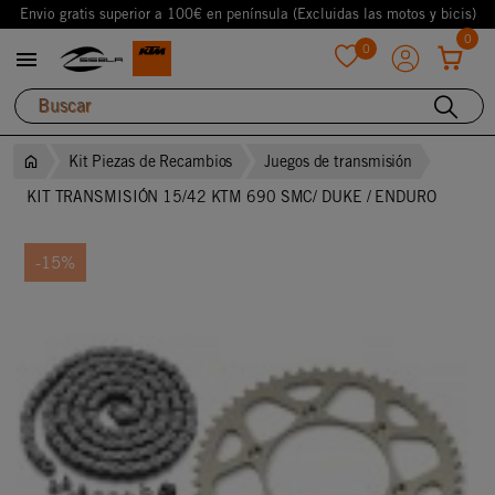
Envio gratis superior a 100€ en península (Excluidas las motos y bicis)
0
0

favorite
Kit Piezas de Recambios
Juegos de transmisión
KIT TRANSMISIÓN 15/42 KTM 690 SMC/ DUKE / ENDURO
-15%