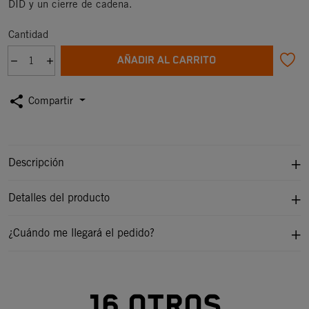
DID y un cierre de cadena.
Cantidad
AÑADIR AL CARRITO
share
Compartir
Descripción
Detalles del producto
¿Cuándo me llegará el pedido?
16 otros