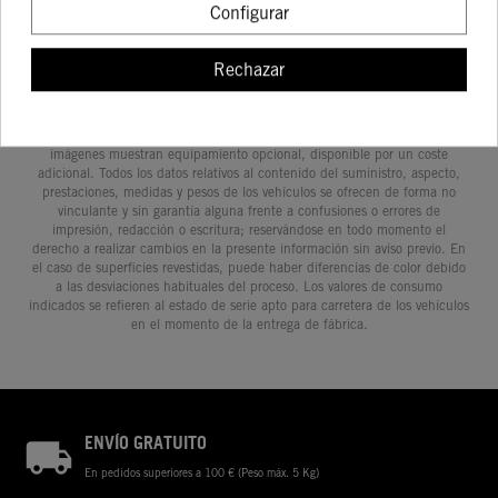
Configurar
Rechazar
Determinadas características de los vehículos que aparecen en las
imágenes pueden variar con respecto a los modelos de serie, y algunas
imágenes muestran equipamiento opcional, disponible por un coste
adicional. Todos los datos relativos al contenido del suministro, aspecto,
prestaciones, medidas y pesos de los vehículos se ofrecen de forma no
vinculante y sin garantía alguna frente a confusiones o errores de
impresión, redacción o escritura; reservándose en todo momento el
derecho a realizar cambios en la presente información sin aviso previo. En
el caso de superficies revestidas, puede haber diferencias de color debido
a las desviaciones habituales del proceso. Los valores de consumo
indicados se refieren al estado de serie apto para carretera de los vehículos
en el momento de la entrega de fábrica.
ENVÍO GRATUITO
En pedidos superiores a 100 € (Peso máx. 5 Kg)