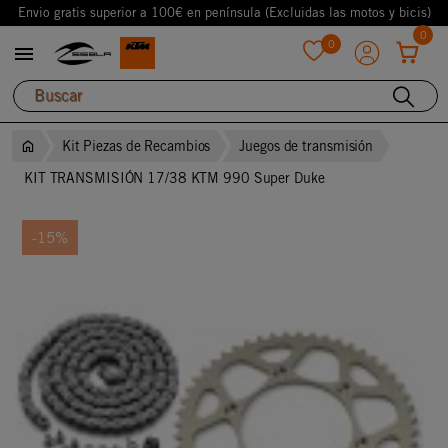
Envio gratis superior a 100€ en península (Excluidas las motos y bicis)
0
0

favorite
Kit Piezas de Recambios
Juegos de transmisión
KIT TRANSMISIÓN 17/38 KTM 990 Super Duke
-15%