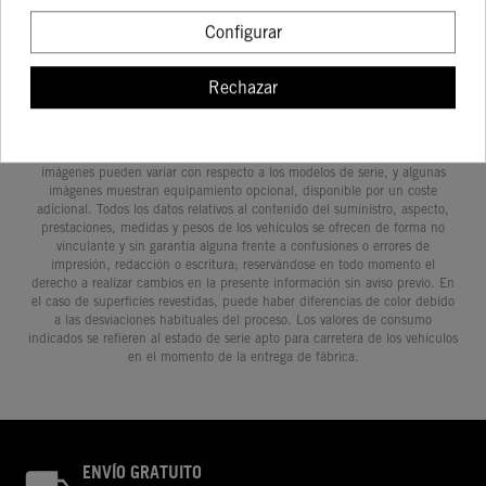
Configurar
Rechazar
Determinadas características de los vehículos que aparecen en las
imágenes pueden variar con respecto a los modelos de serie, y algunas
imágenes muestran equipamiento opcional, disponible por un coste
adicional. Todos los datos relativos al contenido del suministro, aspecto,
prestaciones, medidas y pesos de los vehículos se ofrecen de forma no
vinculante y sin garantía alguna frente a confusiones o errores de
impresión, redacción o escritura; reservándose en todo momento el
derecho a realizar cambios en la presente información sin aviso previo. En
el caso de superficies revestidas, puede haber diferencias de color debido
a las desviaciones habituales del proceso. Los valores de consumo
indicados se refieren al estado de serie apto para carretera de los vehículos
en el momento de la entrega de fábrica.
ENVÍO GRATUITO