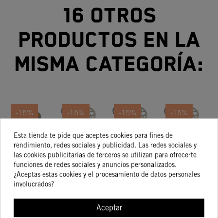
16 otros
productos en la
misma categoría:
-15%
-15%
-15%
-15%
Esta tienda te pide que aceptes cookies para fines de
KIT
KIT TRANSMISIÓN
KIT
KIT
rendimiento, redes sociales y publicidad. Las redes sociales y
TRANSMISIÓN
13/50 KTM
TRANSMISIÓN
TRANSMISIÓN
TR
las cookies publicitarias de terceros se utilizan para ofrecerte
14/52 KTM
125/250/300/500
14/50 KTM
14/45 KTM
1
167,71 €
149,56 €
144,29 €
150,58 €
funciones de redes sociales y anuncios personalizados.
142,55 €
127,12 €
122,65 €
128,00 €
250/350/450
XC
500 EXC-F
125 Duke /
15
¿Aceptas estas cookies y el procesamiento de datos personales
EXC-F SD
2017
RC 125
E
involucrados?
Aceptar
COMPRAR
COMPRAR
COMPRAR
COMPRA