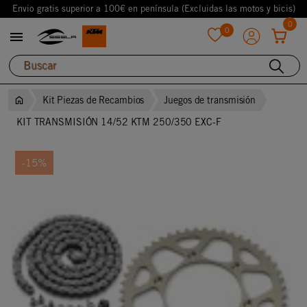
Envio gratis superior a 100€ en península (Excluidas las motos y bicis)
0
0

favorite
Kit Piezas de Recambios
Juegos de transmisión
KIT TRANSMISIÓN 14/52 KTM 250/350 EXC-F
-15%