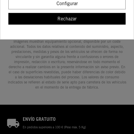
Configurar
Rechazar
Determinadas características de los vehículos que aparecen en las
imágenes pueden variar con respecto a los modelos de serie, y algunas
imágenes muestran equipamiento opcional, disponible por un coste
adicional. Todos los datos relativos al contenido del suministro, aspecto,
prestaciones, medidas y pesos de los vehículos se ofrecen de forma no
vinculante y sin garantía alguna frente a confusiones o errores de
impresión, redacción o escritura; reservándose en todo momento el
derecho a realizar cambios en la presente información sin aviso previo. En
el caso de superficies revestidas, puede haber diferencias de color debido
a las desviaciones habituales del proceso. Los valores de consumo
indicados se refieren al estado de serie apto para carretera de los vehículos
en el momento de la entrega de fábrica.
ENVÍO GRATUITO
En pedidos superiores a 100 € (Peso máx. 5 Kg)