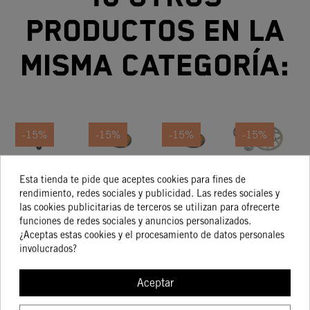
productos en la
misma categoría:
-15%
-15%
-15%
-15%
KIT
KIT TRANSMISIÓN
KIT TRANSMISIÓN
KIT
Esta tienda te pide que aceptes cookies para fines de
TRANSMISIÓN
14/50 KTM
13/50 KTM
TRANSMISIÓN
TR
rendimiento, redes sociales y publicidad. Las redes sociales y
15/45 KTM
125/250/300/500
200/250/300/500
13/52 KTM
1
148,65 €
161,90 €
161,90 €
145,26 €
las cookies publicitarias de terceros se utilizan para ofrecerte
126,35 €
137,61 €
137,61 €
123,47 €
390 Duke /
EXC XC-W
XC-W
250/350/450
funciones de redes sociales y anuncios personalizados.
RC 390
EXC-F 2015
AD
¿Aceptas estas cookies y el procesamiento de datos personales
R 
involucrados?
COMPRAR
COMPRAR
COMPRAR
COMPRA
Aceptar