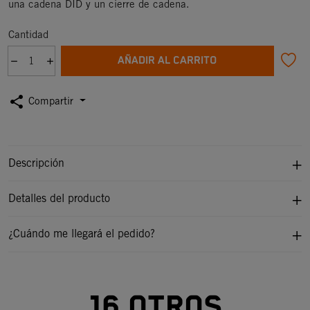
una cadena DID y un cierre de cadena.
Cantidad
AÑADIR AL CARRITO
share
Compartir
Descripción
Detalles del producto
¿Cuándo me llegará el pedido?
16 otros