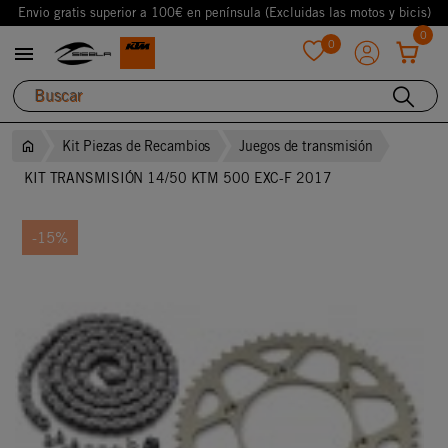
Envio gratis superior a 100€ en península (Excluidas las motos y bicis)
0
0

favorite
Kit Piezas de Recambios
Juegos de transmisión
KIT TRANSMISIÓN 14/50 KTM 500 EXC-F 2017
-15%