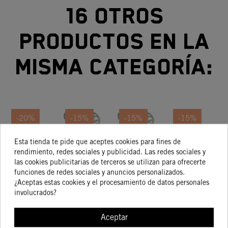
16 otros
productos en la
misma categoría:
-20%
-15%
-15%
-15%
Esta tienda te pide que aceptes cookies para fines de
KIT
KIT
KIT
KIT
rendimiento, redes sociales y publicidad. Las redes sociales y
REPARACION
TRANSMISIÓN
TRANSMISIÓN
TRANSMISIÓN
TR
las cookies publicitarias de terceros se utilizan para ofrecerte
PIÑON DE
13/48 KTM
14/45 KTM
16/41 KTM
1
32,43 €
144,29 €
148,65 €
166,19 €
funciones de redes sociales y anuncios personalizados.
25,94 €
122,65 €
126,35 €
141,26 €
ATAQUE KTM
450 XC-F
125 Duke
790 DUKE
20
¿Aceptas estas cookies y el procesamiento de datos personales
2018-2020
involucrados?
Aceptar
COMPRAR
COMPRAR
COMPRAR
COMPRA