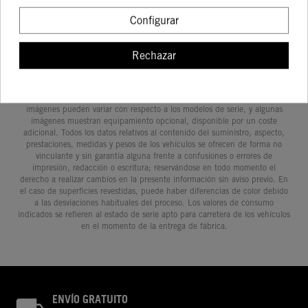
Configurar
Rechazar
Determinadas características de los vehículos que aparecen en las
imágenes pueden variar con respecto a los modelos de serie, y algunas
imágenes muestran equipamiento opcional, disponible por un coste
adicional. Todos los datos relativos al contenido del suministro, aspecto,
prestaciones, medidas y pesos de los vehículos se ofrecen de forma no
vinculante y sin garantía alguna frente a confusiones o errores de
impresión, redacción o escritura; reservándose en todo momento el
derecho a realizar cambios en la presente información sin aviso previo. En
el caso de superficies revestidas, puede haber diferencias de color debido
a las desviaciones habituales del proceso. Los valores de consumo
indicados se refieren al estado de serie apto para carretera de los vehículos
en el momento de la entrega de fábrica.
ENVÍO GRATUITO