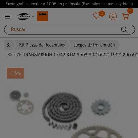
Envio gratis superior a 100€ en península (Excluidas las motos y bicis)
0
0

favorite
Kit Piezas de Recambios
Juegos de transmisión
SET DE TRANSMISION 17/42 KTM 950/990/1050/1190/1290 A
-15%