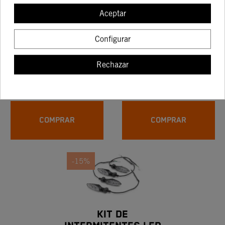
Internet!
Aceptar
-15%
Configurar
MOTOREX LIMPIA
MANGUITO DE GOMA
CADENA - 500 Ml.
Rechazar
11,10 €
3,29 €
15,85 €
3,87 €
COMPRAR
COMPRAR
-15%
KIT DE