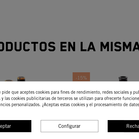
oductos en la mism
-15%
e pide que aceptes cookies para fines de rendimiento, redes sociales y pu
 y las cookies publicitarias de terceros se utilizan para ofrecerte funcion
uncios personalizados. ¿Aceptas estas cookies y el procesamiento de dato
eptar
Configurar
Recha
ego De Puños
Juego De Puñ