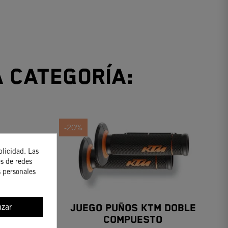
a categoría:
-20%
blicidad. Las
es de redes
s personales
zar
os
JUEGO PUÑOS KTM DOBLE
COMPUESTO