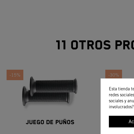
11 otros pr
-15%
-30%
Esta tienda t
redes sociales
sociales y an
involucrados?
Ac
Juego De Puños
Ju