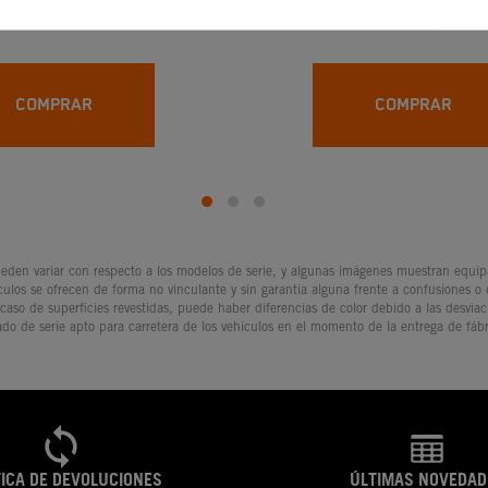
17,49 €
17,59 €
4,99 €
20,69 €
COMPRAR
COMPRAR
den variar con respecto a los modelos de serie, y algunas imágenes muestran equipam
culos se ofrecen de forma no vinculante y sin garantía alguna frente a confusiones o
 caso de superficies revestidas, puede haber diferencias de color debido a las desvia
ado de serie apto para carretera de los vehículos en el momento de la entrega de fábr
TICA DE DEVOLUCIONES
ÚLTIMAS NOVEDAD