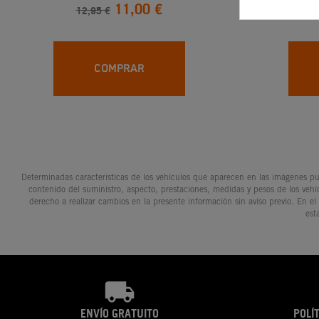
11,00 €
12,95 €
2
COMPRAR
Determinadas características de los vehículos que aparecen en las imágenes pue
contenido del suministro, aspecto, prestaciones, medidas y pesos de los vehí
derecho a realizar cambios en la presente información sin aviso previo. En el
est
ENVÍO GRATUITO
POLÍ