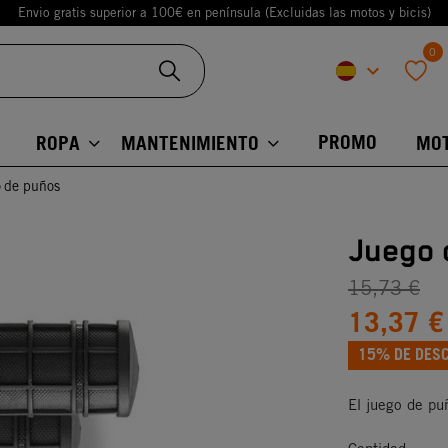
Envio gratis superior a 100€ en península (Excluidas las motos y bicis)
0
keyboard_arrow_down
favorite
PROMO
ROPA
MANTENIMIENTO
MO
 de puños
Juego 
15,73 €
13,37 €
15% DE DES
El juego de pu