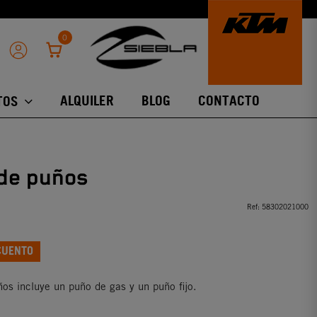
0
ALQUILER
BLOG
CONTACTO
TOS
de puños
Ref:
58302021000
CUENTO
ños incluye un puño de gas y un puño fijo.