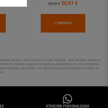
20,67 €
25,83 €
COMPRAR
iento opcional, disponible por un coste adicional. Todos los datos relativos al
 errores de impresión, redacción o escritura; reservándose en todo momento el
ciones habituales del proceso. Los valores de consumo indicados se refieren al
ica.
ES
ATENCIÓN PERSONALIZADA