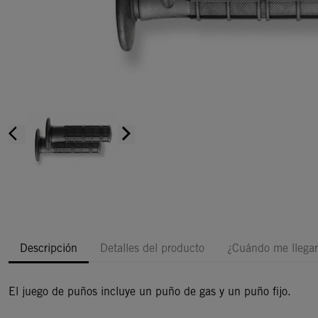
arrow_back_ios
arrow_forward_ios
Descripción
Detalles del producto
¿Cuándo me llegar
El juego de puños incluye un puño de gas y un puño fijo.