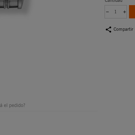
Cantidad
share
Compartir
á el pedido?