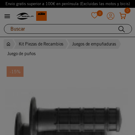
Envio gratis superior a 100€ en península (Excluidas las motos y bicis)
0
0

favorite
Kit Piezas de Recambios
Juegos de empuñaduras
Juego de puños
-15%