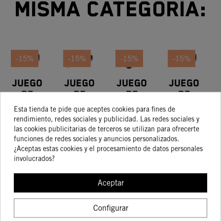
misma categoría:
-15%
-15%
-15%
-15%
Juego
Juego
Juego
Juego
De
De
De
De
Puños
Puños
Puños
Puños
78,53 €
15,73 €
29,52 €
20,69 €
Esta tienda te pide que aceptes cookies para fines de
66,75 €
13,37 €
25,10 €
17,59 €
rendimiento, redes sociales y publicidad. Las redes sociales y
las cookies publicitarias de terceros se utilizan para ofrecerte
funciones de redes sociales y anuncios personalizados.
¿Aceptas estas cookies y el procesamiento de datos personales
involucrados?
COMPRAR
COMPRAR
COMPRAR
COMPRA
Aceptar
Configurar