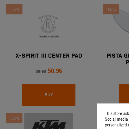
-15%
-15%
X-SPIRIT III CENTER PAD
PISTA G
P
50.96
59.96
BUY
This store as
-15%
-15%
Social media 
personalized 