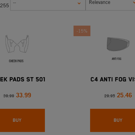
Relevance
--
255
-15%
EK PADS ST 501
C4 ANTI FOG V
33.99
25.46
39.99
29.95
BUY
BUY