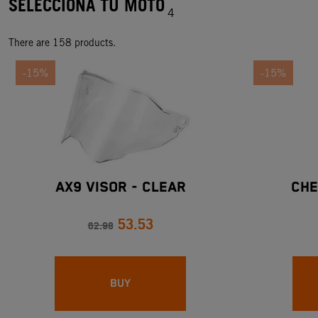
SELECCIONA TU MOTO
4
There are 158 products.
-15%
-15%
AX9 VISOR - CLEAR
CHE
53.53
62.98
BUY