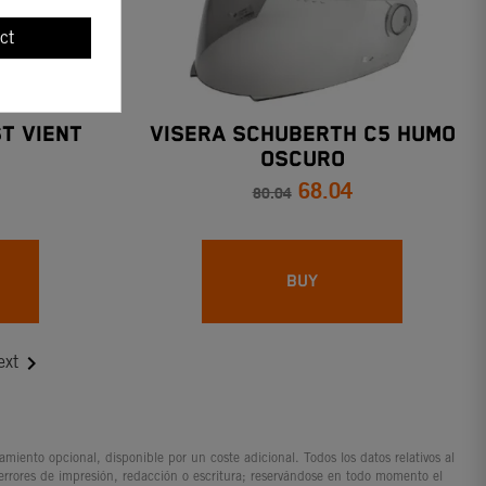
ct
T VIENT
VISERA SCHUBERTH C5 HUMO
OSCURO
68.04
80.04
BUY

ext
iento opcional, disponible por un coste adicional. Todos los datos relativos al
 errores de impresión, redacción o escritura; reservándose en todo momento el