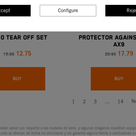
ccept
Configure
Reje
10 TEAR OFF SET
PROTECTOR AGAINS
AX9
12.75
17.79
15.00
20.93
BUY
BUY
N
1
2
3
…
14
den variar con respecto a los modelos de serie, y algunas imágenes muestran equipam
culos se ofrecen de forma no vinculante y sin garantía alguna frente a confusiones o