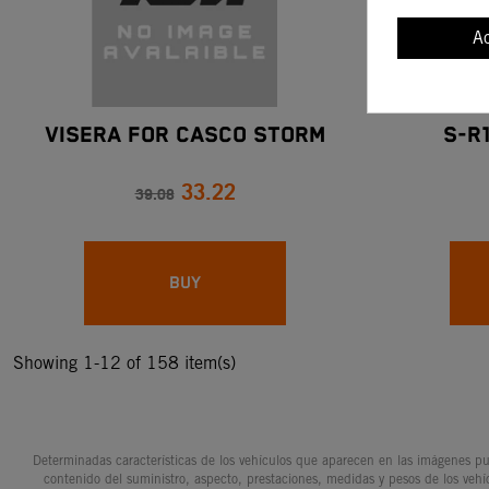
A
VISERA FOR CASCO STORM
S-R
33.22
39.08
BUY
Showing 1-12 of 158 item(s)
Determinadas características de los vehículos que aparecen en las imágenes pue
contenido del suministro, aspecto, prestaciones, medidas y pesos de los vehí