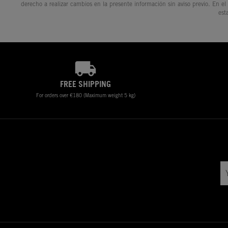
derecho a realizar cambios en la presente información sin aviso previo. En el
est
FREE SHIPPING
For orders over €180 (Maximum weight 5 kg)