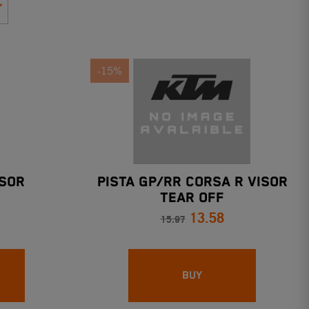
-15%
ISOR
PISTA GP/RR CORSA R VISOR
TEAR OFF
13.58
15.97
BUY