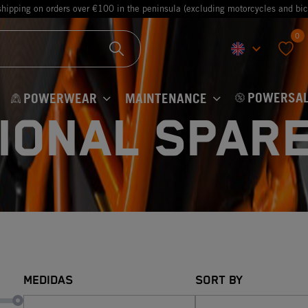
shipping on orders over €100 in the peninsula (excluding motorcycles and bic
0
keyboard_arrow_down
favorite
POWERSAL
POWERWEAR
MAINTENANCE
IONAL SPAR
MEDIDAS
SORT BY