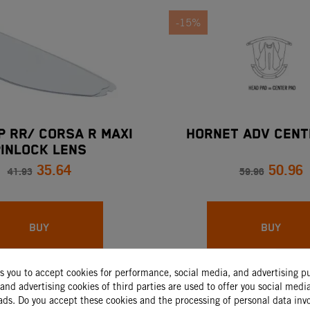
-15%
P RR/ CORSA R MAXI
HORNET ADV CENT
INLOCK LENS
35.64
50.96
41.93
59.96
BUY
BUY
ks you to accept cookies for performance, social media, and advertising p
-15%
and advertising cookies of third parties are used to offer you social medi
ads. Do you accept these cookies and the processing of personal data inv