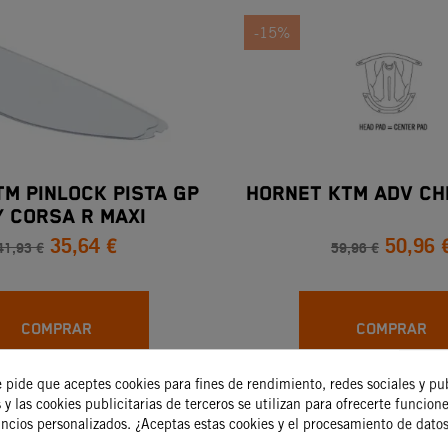
-15%
TM PINLOCK PISTA GP
HORNET KTM ADV CH
/ CORSA R MAXI
35,64 €
50,96 
41,93 €
59,96 €
COMPRAR
COMPRAR
e pide que aceptes cookies para fines de rendimiento, redes sociales y pu
 y las cookies publicitarias de terceros se utilizan para ofrecerte funcion
-15%
uncios personalizados. ¿Aceptas estas cookies y el procesamiento de dato