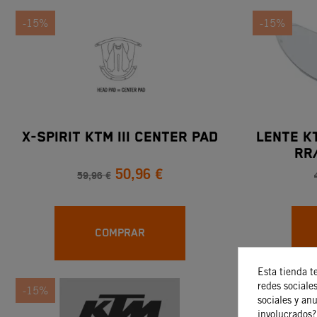
-15%
-15%
X-SPIRIT KTM III CENTER PAD
LENTE K
RR
50,96 €
59,96 €
COMPRAR
Esta tienda t
redes sociales
-15%
-15%
sociales y an
involucrados?