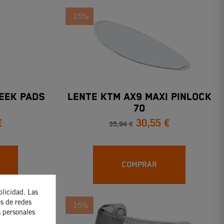
-15%
EEK PADS
LENTE KTM AX9 MAXI PINLOCK
70
€
30,55 €
35,94 €
COMPRAR
blicidad. Las
es de redes
-15%
s personales