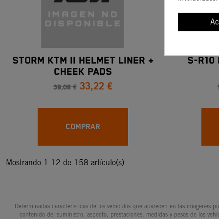
Ac
STORM KTM II HELMET LINER +
S-R10
CHEEK PADS
33,22 €
39,08 €
COMPRAR
Mostrando 1-12 de 158 artículo(s)
Determinadas características de los vehículos que aparecen en las imágenes pue
contenido del suministro, aspecto, prestaciones, medidas y pesos de los vehí