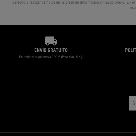
derecho a realizar cambios en la presente información sin aviso previo. En el
est
ENVÍO GRATUITO
POLÍ
En pedidos superiores a 100 € (Peso máx. 5 Kg)