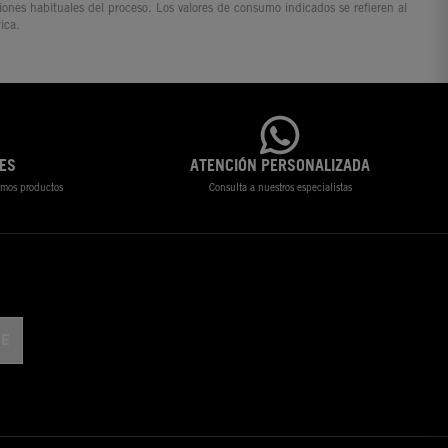
ciones habituales del proceso. Los valores de consumo indicados se refieren al
ica.
ES
ATENCIÓN PERSONALIZADA
timos productos
Consulta a nuestros especialistas