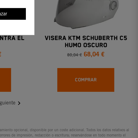
zar
NTRA EL
VISERA KTM SCHUBERTH C5
HUMO OSCURO
€
68,04 €
80,04 €
COMPRAR

guiente
iento opcional, disponible por un coste adicional. Todos los datos relativos al
 errores de impresión, redacción o escritura; reservándose en todo momento el