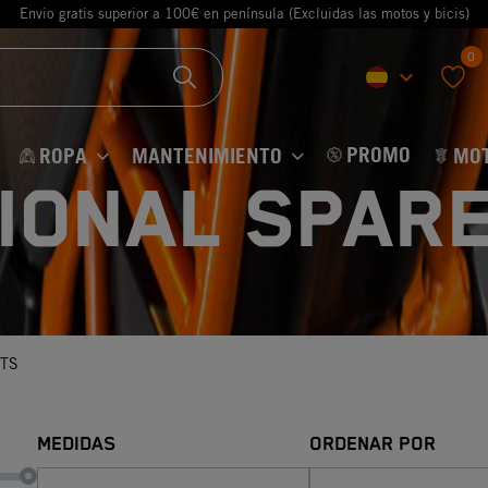
Envio gratis superior a 100€ en península (Excluidas las motos y bicis)
0
keyboard_arrow_down
favorite
PROMO
ROPA
MANTENIMIENTO
MO
IONAL SPAR
TS
MEDIDAS
ORDENAR POR