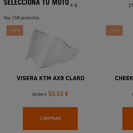
SELECCIONA TU MOTO
4
€
2
Hay 158 productos.
-15%
-15%
VISERA KTM AX9 CLARO
CHEEK
53,53 €
62,98 €
COMPRAR