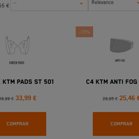
Relevance
--
55
€
-15%
 KTM PADS ST 501
C4 KTM ANTI FOG
33,99 €
25,46 
39,99 €
29,95 €
COMPRAR
COMPRAR