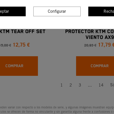
eptar
Configurar
Recha
 KTM TEAR OFF SET
PROTECTOR KTM CO
VIENTO AX9
12,75 €
17,79 
15,00 €
20,93 €
COMPRAR
COMPRAR
Si
1
2
3
…
14
den variar con respecto a los modelos de serie, y algunas imágenes muestran equipam
culos se ofrecen de forma no vinculante y sin garantía alguna frente a confusiones o