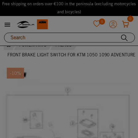
Free shipping on orders over €100 in the peninsula (excluding motorcycles
and bicycles)
0
0

favorite
POWERPARTS
FRENOS
FRONT BRAKE LIGHT SWITCH FOR KTM 1050 1090 ADVENTURE
-10%