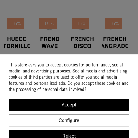
-15%
-15%
-15%
-15%
HUECO
FRENO
FRENCH
FRENCH
TORNILLO
WAVE
DISCO
SANGRADOR
PURGADOR
DISCO
"WAVE"
49.07
196.02
149.07
39.99
41.71
166.62
126.71
33.99
PINZA
240 MM
This store asks you to accept cookies for performance, social
FRENO
media, and advertising purposes. Social media and advertising
cookies of third parties are used to offer you social media
features and personalized ads. Do you accept these cookies and
BUY
BUY
BUY
BUY
the processing of personal data involved?
Accept
Configure
Determinadas características de los vehículos que aparecen en las
Reject