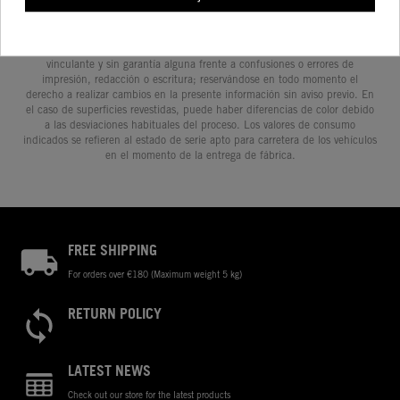
imágenes pueden variar con respecto a los modelos de serie, y algunas
imágenes muestran equipamiento opcional, disponible por un coste
adicional. Todos los datos relativos al contenido del suministro, aspecto,
prestaciones, medidas y pesos de los vehículos se ofrecen de forma no
vinculante y sin garantía alguna frente a confusiones o errores de
impresión, redacción o escritura; reservándose en todo momento el
derecho a realizar cambios en la presente información sin aviso previo. En
el caso de superficies revestidas, puede haber diferencias de color debido
a las desviaciones habituales del proceso. Los valores de consumo
indicados se refieren al estado de serie apto para carretera de los vehículos
en el momento de la entrega de fábrica.
FREE SHIPPING
For orders over €180 (Maximum weight 5 kg)
RETURN POLICY
LATEST NEWS
Check out our store for the latest products