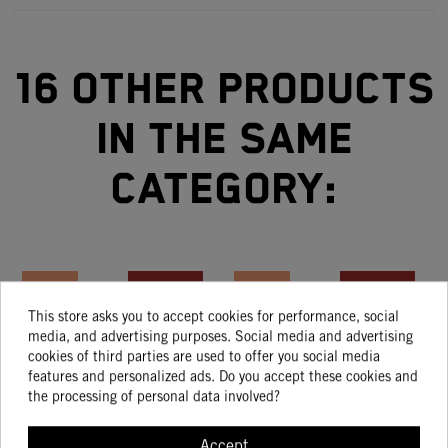
16 other products
in the same
category:
-15%
On sale!
-20%
On sale!
This store asks you to accept cookies for performance, social
-8%
-8%
KIT
AKRAPOVIC
SC
AKRAPOVIC
2T
media, and advertising purposes. Social media and advertising
cookies of third parties are used to offer you social media
HARDWARE
“SLIP-ON
PROJECT
“SLIP-ON
PR
features and personalized ads. Do you accept these cookies and
ESCAPE
LINE” BY
SC1-R
LINE”
83.43
999.94
630.00
594.11
the processing of personal data involved?
70.92
919.95
504.00
546.58
KTM 790
CARBONO
2
DUKE 18-
KTM
UN
Accept