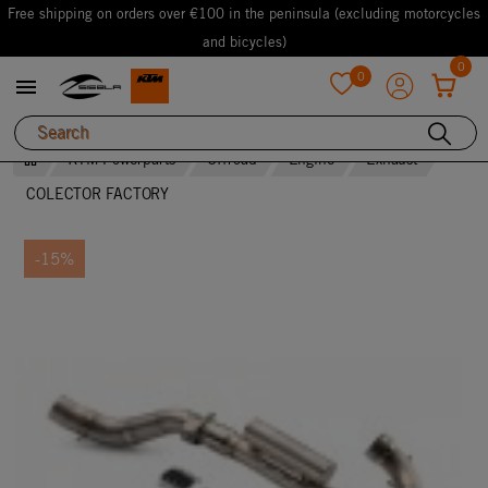
Free shipping on orders over €100 in the peninsula (excluding motorcycles
and bicycles)
0
0

favorite
KTM Powerparts
Offroad
Engine
Exhaust
COLECTOR FACTORY
-15%