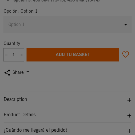
Opción 3: 450 SX-F (13-15), 450 SMR (13-14)
Opción: Option 1
Quantity
ADD TO BASKET
share
Share
Description
Product Details
¿Cuándo me llegará el pedido?